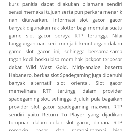
kurs panitia dapat dilakukan bilamana sendiri
serasi memakai tujuan serta pun perkara menarik
nan ditawarkan. Informasi slot gacor gacor
banyak digunakan rak slotter bagi memulai suatu
game slot gacor seraya RTP tertinggi. Nilai
tanggungan nan kecil menjadi keuntungan dalam
game slot gacor ini, sehingga bersama-sama
tagan kecil bosku bisa memihak jackpot terbesar
dekat Wild West Gold. Mirip-analog beserta
Habanero, berkas slot Spadegaming juga dipenuhi
banyak alternatif slot oriental. Slot gacor
memelihara RTP tertinggi dalam provider
spadegaming slot, sehingga dijuluki pula bagaikan
provider slot gacor spadegaming maxwin. RTP
sendiri yaitu Return To Player yang dijadikan
tumpuan dalam dolan slot gacor, dimana RTP
semakin besar dan sampai-sampai bisa