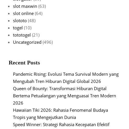
slot maxwin
(63)
slot online
(64)
slototo
(48)
togel
(10)
tototogel
(21)
Uncategorized
(496)
Recent Posts
Pandemic Rising: Evolusi Tema Survival Modern yang
Mengubah Tren Hiburan Digital Global 2026
Queen of Bounty: Transformasi Hiburan Digital
Bertema Petualangan yang Menguasai Tren Modern
2026
Hawaiian Tiki 2026: Rahasia Fenomenal Budaya
Tropis yang Mengejutkan Dunia
Speed Winner: Strategi Rahasia Kecepatan Efektif