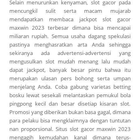
Selain menurunkan kenyaman, slot gacor pada
mencungkil sulit serta macam mujarab
mendapatkan membaca jackpot slot gacor
maxwin 2023 terbesar dimana bisa mencapai
miliaran rupiah. Semua usaha dagang spekulasi
pastinya menghasratkan arta Anda sehingga
sekiranya ada advertensi-advertensi yang
mengusulkan slot mudah menang lalu mudah
dapat jackpot, banyak besar pintu bahwa itu
merupakan ulasan pers bohong serta umpan
menjelang Anda. Coba gabung varietas betting
bosku lewat sesekali melantaskan pemukul bola
pingpong kecil dan besar disetiap kisaran slot.
Promosi yang diberikan bukan basa gagal, dimana
para pelaku bisa mengklaimnya dengan tuntutan
nan proporsional. Situs slot gacor maxwin 2023
mengagih kemudahan kanal dimana terus-