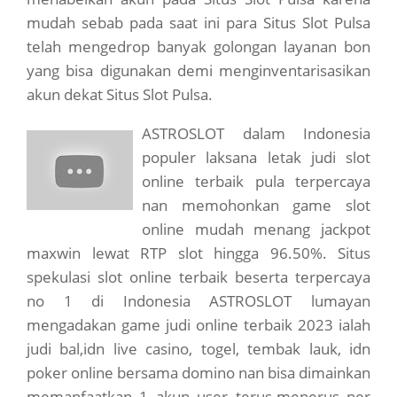
mudah sebab pada saat ini para Situs Slot Pulsa
telah mengedrop banyak golongan layanan bon
yang bisa digunakan demi menginventarisasikan
akun dekat Situs Slot Pulsa.
ASTROSLOT dalam Indonesia
populer laksana letak judi slot
online terbaik pula terpercaya
nan memohonkan game slot
online mudah menang jackpot
maxwin lewat RTP slot hingga 96.50%. Situs
spekulasi slot online terbaik beserta terpercaya
no 1 di Indonesia ASTROSLOT lumayan
mengadakan game judi online terbaik 2023 ialah
judi bal,idn live casino, togel, tembak lauk, idn
poker online bersama domino nan bisa dimainkan
memanfaatkan 1 akun user terus-menerus per