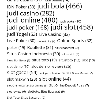
hudi online
(14)
judi bola
(466)
IDN Poker
(30)
judi casino
(282)
judi online
(480)
judi poke
(10)
judi slot
(458)
judi poker
(168)
Judi Togel
(53)
Live Casino
(33)
Online Sports
(32)
Live Poker
(30)
nolimit city
(4)
Roullette
(31)
poker
(19)
situs baccarat
(8)
Situs Casino Indonesia
(30)
situs slot
(8)
situs toto
(19)
situstoto
(12)
slot
(10)
Situs Slot Gacor
(5)
slot demo review
(25)
slot demo
(10)
slot gacor
(54)
slot gacor hari ini
(5)
Slot Gacor Maxwin
(5)
slot online
(44)
slot maxwin
(23)
Slot Online Deposit Pulsa
(7)
Slot Online Daftar Slot Online
(5)
slottoto. Situs Baccarat
(9)
slot review
(6)
Slot Toto. Situs Baccarat
(9)