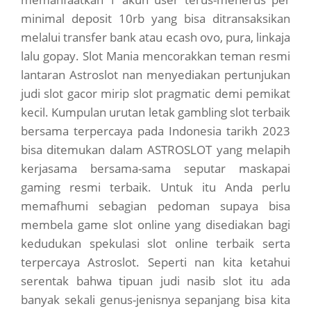
minimal deposit 10rb yang bisa ditransaksikan
melalui transfer bank atau ecash ovo, pura, linkaja
lalu gopay. Slot Mania mencorakkan teman resmi
lantaran Astroslot nan menyediakan pertunjukan
judi slot gacor mirip slot pragmatic demi pemikat
kecil. Kumpulan urutan letak gambling slot terbaik
bersama terpercaya pada Indonesia tarikh 2023
bisa ditemukan dalam ASTROSLOT yang melapih
kerjasama bersama-sama seputar maskapai
gaming resmi terbaik. Untuk itu Anda perlu
memafhumi sebagian pedoman supaya bisa
membela game slot online yang disediakan bagi
kedudukan spekulasi slot online terbaik serta
terpercaya Astroslot. Seperti nan kita ketahui
serentak bahwa tipuan judi nasib slot itu ada
banyak sekali genus-jenisnya sepanjang bisa kita