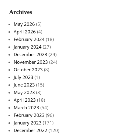
Archives
May 2026
(5)
April 2026
(4)
February 2024
(18)
January 2024
(27)
December 2023
(29)
November 2023
(24)
October 2023
(8)
July 2023
(1)
June 2023
(15)
May 2023
(3)
April 2023
(18)
March 2023
(54)
February 2023
(96)
January 2023
(171)
December 2022
(120)