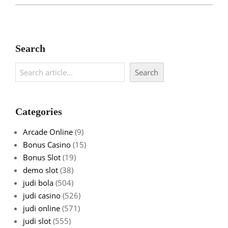
Search
Search
Search
Categories
Arcade Online
(9)
Bonus Casino
(15)
Bonus Slot
(19)
demo slot
(38)
judi bola
(504)
judi casino
(526)
judi online
(571)
judi slot
(555)