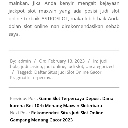
mainkan. Jika Anda kenyir mengait kejayaan
jackpot slot maxwin yang ada posisi judi slot
online terbaik ASTROSLOT, maka lebih baik Anda
dolan slot online nan direkomendasikan sebab
saya.
2023-
By:
admin
On:
February 13, 2023
In:
judi
02-
bola
,
judi casino
,
judi online
,
judi slot
,
Uncategorized
13
Tagged:
Daftar Situs Judi Slot Online Gacor
Pragmatic Terpercaya
Previous Post:
Game Slot Terpercaya Deposit Dana
karena Bet 10rb Menang Maxwin Sloterbaru
Next Post:
Rekomendasi Situs Judi Slot Online
Gampang Menang Gacor 2023