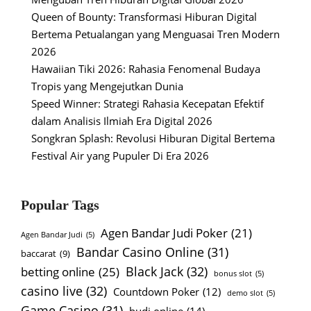
Queen of Bounty: Transformasi Hiburan Digital
Bertema Petualangan yang Menguasai Tren Modern
2026
Hawaiian Tiki 2026: Rahasia Fenomenal Budaya
Tropis yang Mengejutkan Dunia
Speed Winner: Strategi Rahasia Kecepatan Efektif
dalam Analisis Ilmiah Era Digital 2026
Songkran Splash: Revolusi Hiburan Digital Bertema
Festival Air yang Pupuler Di Era 2026
Popular Tags
Agen Bandar Judi Poker
(21)
Agen Bandar Judi
(5)
Bandar Casino Online
(31)
baccarat
(9)
Black Jack
(32)
betting online
(25)
bonus slot
(5)
casino live
(32)
Countdown Poker
(12)
demo slot
(5)
Game Casino
(31)