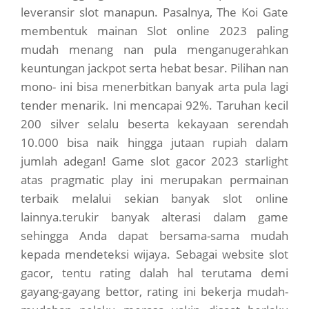
leveransir slot manapun. Pasalnya, The Koi Gate
membentuk mainan Slot online 2023 paling
mudah menang nan pula menganugerahkan
keuntungan jackpot serta hebat besar. Pilihan nan
mono- ini bisa menerbitkan banyak arta pula lagi
tender menarik. Ini mencapai 92%. Taruhan kecil
200 silver selalu beserta kekayaan serendah
10.000 bisa naik hingga jutaan rupiah dalam
jumlah adegan! Game slot gacor 2023 starlight
atas pragmatic play ini merupakan permainan
terbaik melalui sekian banyak slot online
lainnya.terukir banyak alterasi dalam game
sehingga Anda dapat bersama-sama mudah
kepada mendeteksi wijaya. Sebagai website slot
gacor, tentu rating dalah hal terutama demi
gayang-gayang bettor, rating ini bekerja mudah-