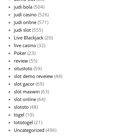
judi bola
(504)
judi casino
(526)
judi online
(571)
judi slot
(555)
Live Blackjack
(20)
live casino
(32)
Poker
(23)
review
(55)
situstoto
(59)
slot demo reveiew
(44)
slot gacor
(69)
slot maxwin
(63)
slot online
(64)
slototo
(48)
togel
(10)
tototogel
(21)
Uncategorized
(496)