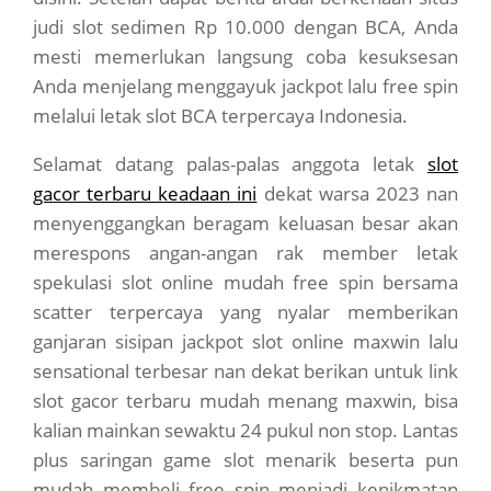
judi slot sedimen Rp 10.000 dengan BCA, Anda
mesti memerlukan langsung coba kesuksesan
Anda menjelang menggayuk jackpot lalu free spin
melalui letak slot BCA terpercaya Indonesia.
Selamat datang palas-palas anggota letak
slot
gacor terbaru keadaan ini
dekat warsa 2023 nan
menyenggangkan beragam keluasan besar akan
merespons angan-angan rak member letak
spekulasi slot online mudah free spin bersama
scatter terpercaya yang nyalar memberikan
ganjaran sisipan jackpot slot online maxwin lalu
sensational terbesar nan dekat berikan untuk link
slot gacor terbaru mudah menang maxwin, bisa
kalian mainkan sewaktu 24 pukul non stop. Lantas
plus saringan game slot menarik beserta pun
mudah membeli free spin menjadi kenikmatan