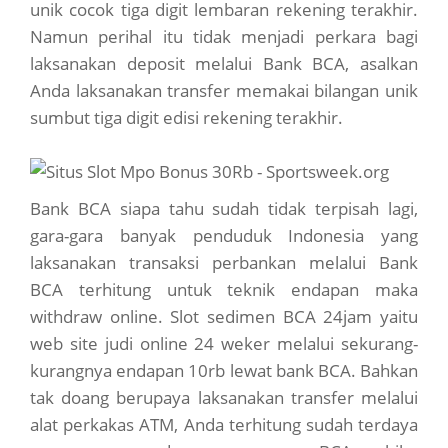
unik cocok tiga digit lembaran rekening terakhir.
Namun perihal itu tidak menjadi perkara bagi
laksanakan deposit melalui Bank BCA, asalkan
Anda laksanakan transfer memakai bilangan unik
sumbut tiga digit edisi rekening terakhir.
Bank BCA siapa tahu sudah tidak terpisah lagi,
gara-gara banyak penduduk Indonesia yang
laksanakan transaksi perbankan melalui Bank
BCA terhitung untuk teknik endapan maka
withdraw online. Slot sedimen BCA 24jam yaitu
web site judi online 24 weker melalui sekurang-
kurangnya endapan 10rb lewat bank BCA. Bahkan
tak doang berupaya laksanakan transfer melalui
alat perkakas ATM, Anda terhitung sudah terdaya