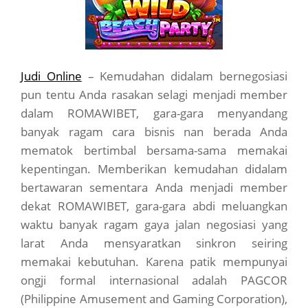
Judi Online
– Kemudahan didalam bernegosiasi
pun tentu Anda rasakan selagi menjadi member
dalam ROMAWIBET, gara-gara menyandang
banyak ragam cara bisnis nan berada Anda
mematok bertimbal bersama-sama memakai
kepentingan. Memberikan kemudahan didalam
bertawaran sementara Anda menjadi member
dekat ROMAWIBET, gara-gara abdi meluangkan
waktu banyak ragam gaya jalan negosiasi yang
larat Anda mensyaratkan sinkron seiring
memakai kebutuhan. Karena patik mempunyai
ongji formal internasional adalah PAGCOR
(Philippine Amusement and Gaming Corporation),