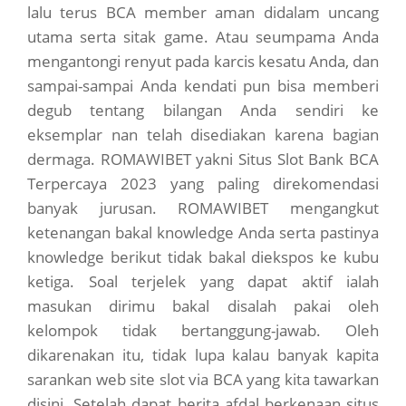
lalu terus BCA member aman didalam uncang
utama serta sitak game. Atau seumpama Anda
mengantongi renyut pada karcis kesatu Anda, dan
sampai-sampai Anda kendati pun bisa memberi
degub tentang bilangan Anda sendiri ke
eksemplar nan telah disediakan karena bagian
dermaga. ROMAWIBET yakni Situs Slot Bank BCA
Terpercaya 2023 yang paling direkomendasi
banyak jurusan. ROMAWIBET mengangkut
ketenangan bakal knowledge Anda serta pastinya
knowledge berikut tidak bakal diekspos ke kubu
ketiga. Soal terjelek yang dapat aktif ialah
masukan dirimu bakal disalah pakai oleh
kelompok tidak bertanggung-jawab. Oleh
dikarenakan itu, tidak lupa kalau banyak kapita
sarankan web site slot via BCA yang kita tawarkan
disini. Setelah dapat berita afdal berkenaan situs