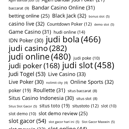
Agen Bandar Judi
(5)
Bandar Casino Online
(31)
baccarat
(9)
Black Jack
(32)
betting online
(25)
bonus slot
(5)
casino live
(32)
Countdown Poker
(12)
demo slot
(5)
Game Casino
(31)
hudi online
(14)
judi bola
(466)
IDN Poker
(30)
judi casino
(282)
judi online
(480)
judi poke
(10)
judi slot
(458)
judi poker
(168)
Judi Togel
(53)
Live Casino
(33)
Online Sports
(32)
Live Poker
(30)
nolimit city
(4)
Roullette
(31)
poker
(19)
situs baccarat
(8)
Situs Casino Indonesia
(30)
situs slot
(8)
situs toto
(19)
situstoto
(12)
slot
(10)
Situs Slot Gacor
(5)
slot demo review
(25)
slot demo
(10)
slot gacor
(54)
slot gacor hari ini
(5)
Slot Gacor Maxwin
(5)
slot online
(44)