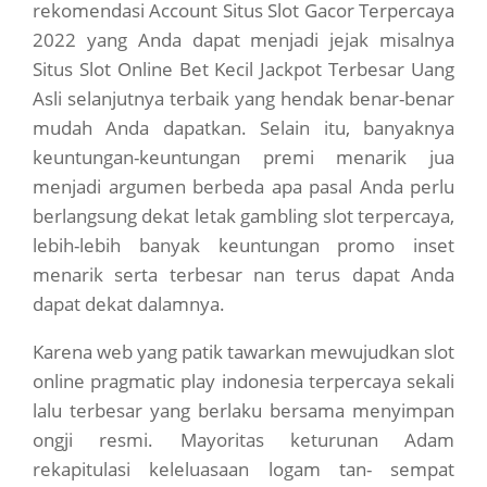
rekomendasi Account Situs Slot Gacor Terpercaya
2022 yang Anda dapat menjadi jejak misalnya
Situs Slot Online Bet Kecil Jackpot Terbesar Uang
Asli selanjutnya terbaik yang hendak benar-benar
mudah Anda dapatkan. Selain itu, banyaknya
keuntungan-keuntungan premi menarik jua
menjadi argumen berbeda apa pasal Anda perlu
berlangsung dekat letak gambling slot terpercaya,
lebih-lebih banyak keuntungan promo inset
menarik serta terbesar nan terus dapat Anda
dapat dekat dalamnya.
Karena web yang patik tawarkan mewujudkan slot
online pragmatic play indonesia terpercaya sekali
lalu terbesar yang berlaku bersama menyimpan
ongji resmi. Mayoritas keturunan Adam
rekapitulasi keleluasaan logam tan- sempat