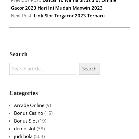
Previous Post:
Daftar 10 Nama Situs Slot Online
Gacor 2023 Hari Ini Mudah Maxwin 2023
Next Post:
Link Slot Tergacor 2023 Terbaru
Search
Search
Search
Categories
Arcade Online
(9)
Bonus Casino
(15)
Bonus Slot
(19)
demo slot
(38)
judi bola
(504)