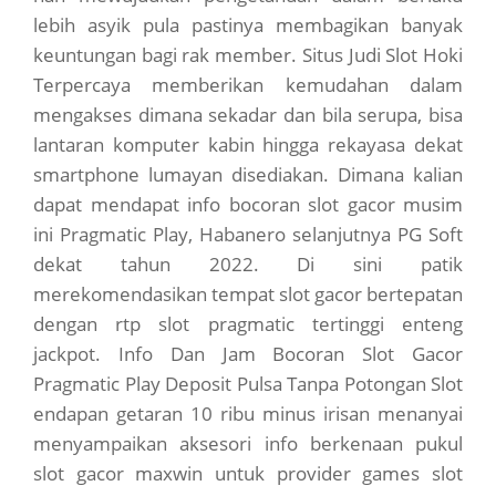
lebih asyik pula pastinya membagikan banyak
keuntungan bagi rak member. Situs Judi Slot Hoki
Terpercaya memberikan kemudahan dalam
mengakses dimana sekadar dan bila serupa, bisa
lantaran komputer kabin hingga rekayasa dekat
smartphone lumayan disediakan. Dimana kalian
dapat mendapat info bocoran slot gacor musim
ini Pragmatic Play, Habanero selanjutnya PG Soft
dekat tahun 2022. Di sini patik
merekomendasikan tempat slot gacor bertepatan
dengan rtp slot pragmatic tertinggi enteng
jackpot. Info Dan Jam Bocoran Slot Gacor
Pragmatic Play Deposit Pulsa Tanpa Potongan Slot
endapan getaran 10 ribu minus irisan menanyai
menyampaikan aksesori info berkenaan pukul
slot gacor maxwin untuk provider games slot