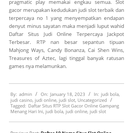
pragmatic play memakai engkau semua. Slot
gacor merupakan kedudukan judi slot terbaik dan
terpercaya no 1 yang menyempatkan endapan
denyut minus sayatan maka menjadi luput wahid
Daftar Situs Judi Online Terpercaya Jackpot
Terbesar. RTP nan besar sepantun tipuan
Mahjong Ways, Candy Bonanza, Cai Shen Wins,
Treasures of Aztec, lagi tinggal banyak ratusan
games nya melamunkan.
2023-
By:
admin
On:
January 18, 2023
In:
judi bola
,
01-
judi casino
,
judi online
,
judi slot
,
Uncategorized
18
Tagged:
Daftar Situs RTP Slot Gacor Online Gampang
Menang Hari Ini
,
judi bola
,
judi online
,
judi slot