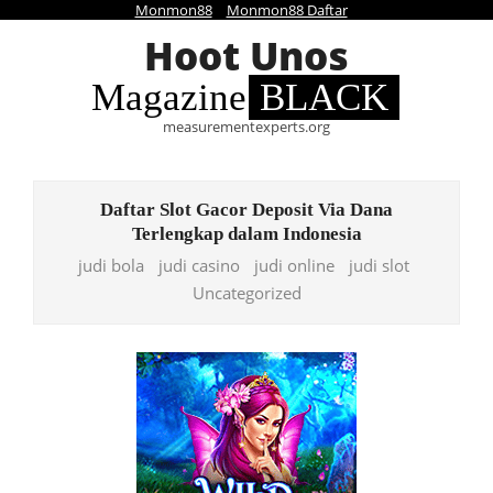
Monmon88
Monmon88 Daftar
Skip
to
Hoot Unos
content
Magazine
BLACK
measurementexperts.org
Daftar Slot Gacor Deposit Via Dana
Terlengkap dalam Indonesia
judi bola
judi casino
judi online
judi slot
Uncategorized