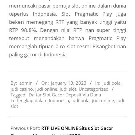
memuncaki pasar pemuja slot online dalam dunia
teperlus Indonesia. Slot Pragmatic Play juga
beken memegang RTP yang banyak tinggi yaitu
RTP 98.8%. Dengan nilai RTP nan super tinggi
tersebut menandakan bahwa Pragmatic Play
memanglah tipuan biro slot resmi Pisangbet nan
paling gacor di Indonesia.
2023-
By:
admin
On:
January 13, 2023
In:
judi bola
,
01-
judi casino
,
judi online
,
judi slot
,
Uncategorized
13
Tagged:
Daftar Slot Gacor Deposit Via Dana
Terlengkap dalam Indonesia
,
judi bola
,
judi online
,
judi
slot
Previous Post:
RTP LIVE ONLINE Situs Slot Gacor