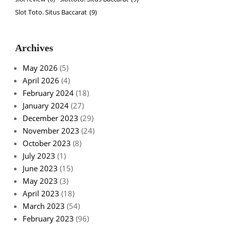
Slot Toto. Situs Baccarat
(9)
Archives
May 2026
(5)
April 2026
(4)
February 2024
(18)
January 2024
(27)
December 2023
(29)
November 2023
(24)
October 2023
(8)
July 2023
(1)
June 2023
(15)
May 2023
(3)
April 2023
(18)
March 2023
(54)
February 2023
(96)