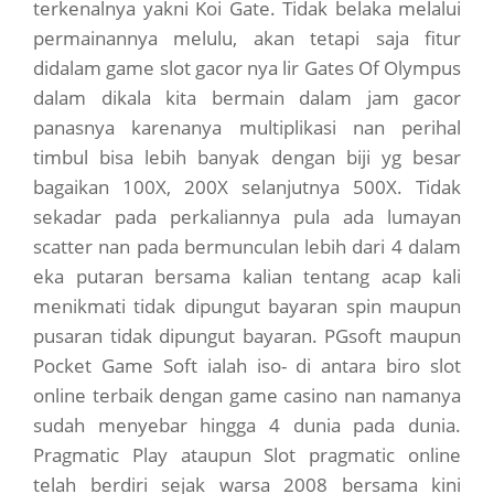
terkenalnya yakni Koi Gate. Tidak belaka melalui
permainannya melulu, akan tetapi saja fitur
didalam game slot gacor nya lir Gates Of Olympus
dalam dikala kita bermain dalam jam gacor
panasnya karenanya multiplikasi nan perihal
timbul bisa lebih banyak dengan biji yg besar
bagaikan 100X, 200X selanjutnya 500X. Tidak
sekadar pada perkaliannya pula ada lumayan
scatter nan pada bermunculan lebih dari 4 dalam
eka putaran bersama kalian tentang acap kali
menikmati tidak dipungut bayaran spin maupun
pusaran tidak dipungut bayaran. PGsoft maupun
Pocket Game Soft ialah iso- di antara biro slot
online terbaik dengan game casino nan namanya
sudah menyebar hingga 4 dunia pada dunia.
Pragmatic Play ataupun Slot pragmatic online
telah berdiri sejak warsa 2008 bersama kini