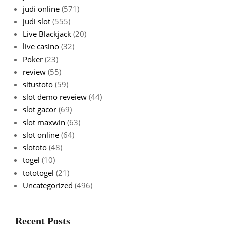
judi online
(571)
judi slot
(555)
Live Blackjack
(20)
live casino
(32)
Poker
(23)
review
(55)
situstoto
(59)
slot demo reveiew
(44)
slot gacor
(69)
slot maxwin
(63)
slot online
(64)
slototo
(48)
togel
(10)
tototogel
(21)
Uncategorized
(496)
Recent Posts