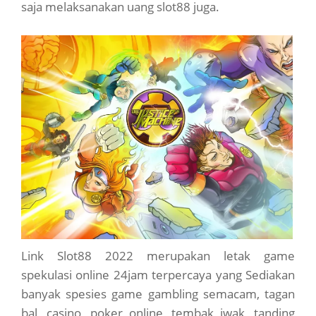
saja melaksanakan uang slot88 juga.
Link Slot88 2022 merupakan letak game
spekulasi online 24jam terpercaya yang Sediakan
banyak spesies game gambling semacam, tagan
bal, casino, poker online, tembak iwak, tanding