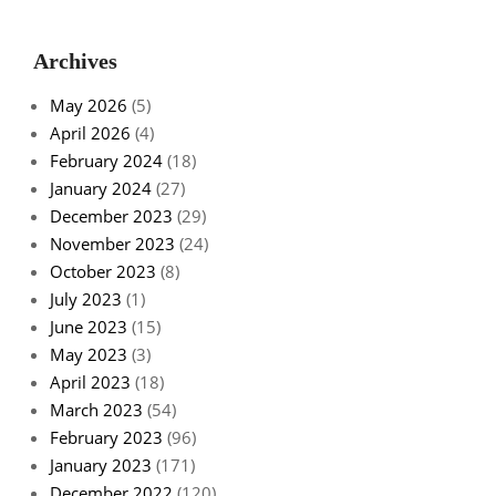
Archives
May 2026
(5)
April 2026
(4)
February 2024
(18)
January 2024
(27)
December 2023
(29)
November 2023
(24)
October 2023
(8)
July 2023
(1)
June 2023
(15)
May 2023
(3)
April 2023
(18)
March 2023
(54)
February 2023
(96)
January 2023
(171)
December 2022
(120)