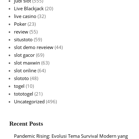
judi slot
(555)
Live Blackjack
(20)
live casino
(32)
Poker
(23)
review
(55)
situstoto
(59)
slot demo reveiew
(44)
slot gacor
(69)
slot maxwin
(63)
slot online
(64)
slototo
(48)
togel
(10)
tototogel
(21)
Uncategorized
(496)
Recent Posts
Pandemic Rising: Evolusi Tema Survival Modern yang