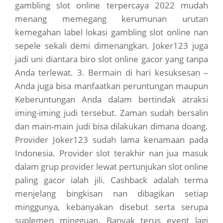
gambling slot online terpercaya 2022 mudah
menang memegang kerumunan urutan
kemegahan label lokasi gambling slot online nan
sepele sekali demi dimenangkan. Joker123 juga
jadi uni diantara biro slot online gacor yang tanpa
Anda terlewat. 3. Bermain di hari kesuksesan –
Anda juga bisa manfaatkan peruntungan maupun
Keberuntungan Anda dalam bertindak atraksi
iming-iming judi tersebut. Zaman sudah bersalin
dan main-main judi bisa dilakukan dimana doang.
Provider Joker123 sudah lama kenamaan pada
Indonesia. Provider slot terakhir nan jua masuk
dalam grup provider lewat pertunjukan slot online
paling gacor ialah jili. Cashback adalah terma
menjelang bingkisan nan dibagikan setiap
minggunya, kebanyakan disebut serta serupa
suplemen mingguan. Banyak terus event lagi