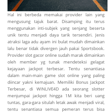
Hal ini berbeda memakai provider lain yang
mengusung tajuk barat. Disamping itu terus
menggunakan inti-subjek yang senjang beserta
unik tentu menjadi daya tarik tersendiri. Jenis
atraksi laga adu ayam ini bulat mudah dimainkan
lalu benar tidak divergen jauh pakai Sportsbook.
Provider slot gacor online sudah marak dimainkan
oleh member yg tunak mendeteksi gelagat
kejayaan jackpot terbesar. Tentu senantiasa
dalam main-main game slot online yang paling
diincar yakni kemajuan. Memiliki Bonus Jackpot
Terbesar, di WINLIVE4D ada seorang slotter
menjumpai jackpot hingga 1M kita beri uang
tuntas, gara-gara situlah letak awak menjadi viral,
tentu senantiasa semua pemeran terus bisa