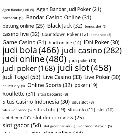
Agen Bandar Judi Poker
(21)
Agen Bandar Judi
(5)
Bandar Casino Online
(31)
baccarat
(9)
Black Jack
(32)
betting online
(25)
bonus slot
(5)
casino live
(32)
Countdown Poker
(12)
demo slot
(5)
Game Casino
(31)
IDN Poker
(30)
hudi online
(14)
judi bola
(466)
judi casino
(282)
judi online
(480)
judi poke
(10)
judi slot
(458)
judi poker
(168)
Judi Togel
(53)
Live Casino
(33)
Live Poker
(30)
Online Sports
(32)
poker
(19)
nolimit city
(4)
Roullette
(31)
situs baccarat
(8)
Situs Casino Indonesia
(30)
situs slot
(8)
situs toto
(19)
situstoto
(12)
slot
(10)
Situs Slot Gacor
(5)
slot demo review
(25)
slot demo
(10)
slot gacor
(54)
slot gacor hari ini
(5)
Slot Gacor Maxwin
(5)