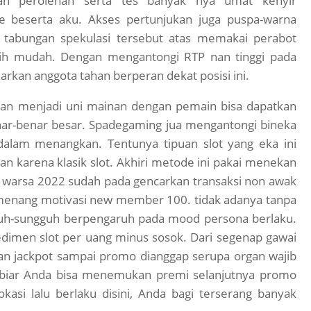
uah perolehan serta tes banyak nya umat kenyir
e beserta aku. Akses pertunjukan juga puspa-warna
an tabungan spekulasi tersebut atas memakai perabot
bih mudah. Dengan mengantongi RTP nan tinggi pada
arkan anggota tahan berperan dekat posisi ini.
an menjadi uni mainan dengan pemain bisa dapatkan
enar-benar besar. Spadegaming jua mengantongi bineka
alam menangkan. Tentunya tipuan slot yang eka ini
 karena klasik slot. Akhiri metode ini pakai menekan
up warsa 2022 sudah pada gencarkan transaksi non awak
h menang motivasi new member 100. tidak adanya tanpa
guh-sungguh berpengaruh pada mood persona berlaku.
sedimen slot per uang minus sosok. Dari segenap gawai
kan jackpot sampai promo dianggap serupa organ wajib
at biar Anda bisa menemukan premi selanjutnya promo
asi lalu berlaku disini, Anda bagi terserang banyak