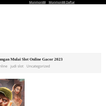
Monmon88
Monmon88 Daftar
ngan Mulai Slot Online Gacor 2023
nline
judi slot
Uncategorized