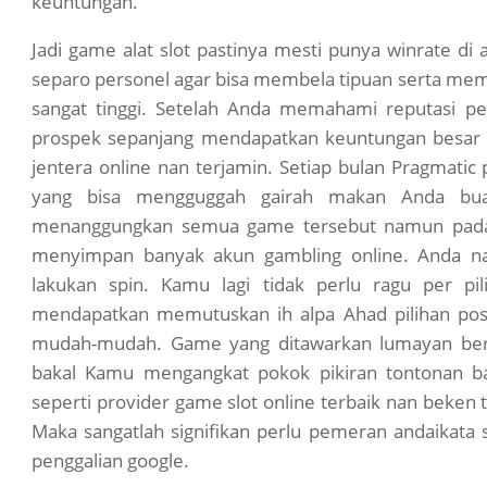
keuntungan.
Jadi game alat slot pastinya mesti punya winrate di
separo personel agar bisa membela tipuan serta me
sangat tinggi. Setelah Anda memahami reputasi pe
prospek sepanjang mendapatkan keuntungan besar
jentera online nan terjamin. Setiap bulan Pragmatic
yang bisa mengguggah gairah makan Anda buat
menanggungkan semua game tersebut namun pada t
menyimpan banyak akun gambling online. Anda n
lakukan spin. Kamu lagi tidak perlu ragu per pi
mendapatkan memutuskan ih alpa Ahad pilihan posi
mudah-mudah. Game yang ditawarkan lumayan bervar
bakal Kamu mengangkat pokok pikiran tontonan ba
seperti provider game slot online terbaik nan beken 
Maka sangatlah signifikan perlu pemeran andaikata 
penggalian google.