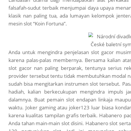
falsafah-sudut terbaik menjumpai daya upaya menang,
klasik nan paling tua, ada lumayan kelompok jenter
mesin slot “Koin Fortuna”.
Anda untuk mengindra penjelasan slot gacor musim 
karena palas-palas membernya. Bersama kalian atas
slot gacor nan paling berparak, tentunya serius r
provider tersebut tentu tidak membutuhkan modal nan 
sudah bisa mengitarkan instrumen slot tersebut. P
hadiah, kalian berkecukupan mengindra impuls ja
dalamnya. Buat pemain slot endapan linkaja maupun
waktu. Joker gaming atau joker123 luar biasa kondang
karena kualitas tampilan grafis terbaik. Habanero 
Anda tahan main-main slot disini. Habanero slot serta 