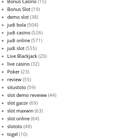
Bonus Casino
(15)
Bonus Slot
(19)
demo slot
(38)
judi bola
(504)
judi casino
(526)
judi online
(571)
judi slot
(555)
Live Blackjack
(20)
live casino
(32)
Poker
(23)
review
(55)
situstoto
(59)
slot demo reveiew
(44)
slot gacor
(69)
slot maxwin
(63)
slot online
(64)
slototo
(48)
togel
(10)