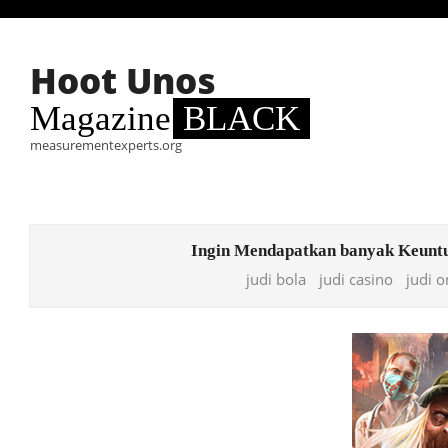
Skip
to
content
Hoot Unos
Magazine
BLACK
measurementexperts.org
Ingin Mendapatkan banyak Keuntu
judi bola
judi casino
judi o