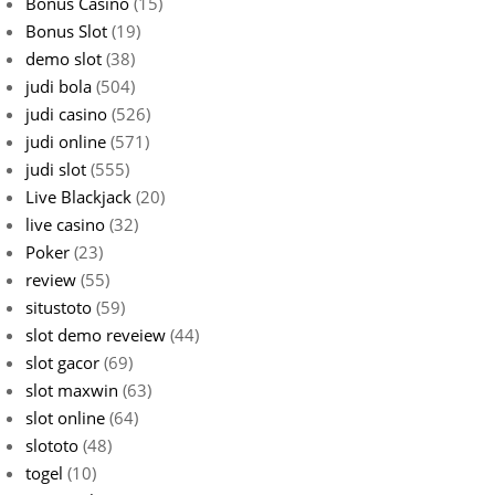
Bonus Casino
(15)
Bonus Slot
(19)
demo slot
(38)
judi bola
(504)
judi casino
(526)
judi online
(571)
judi slot
(555)
Live Blackjack
(20)
live casino
(32)
Poker
(23)
review
(55)
situstoto
(59)
slot demo reveiew
(44)
slot gacor
(69)
slot maxwin
(63)
slot online
(64)
slototo
(48)
togel
(10)