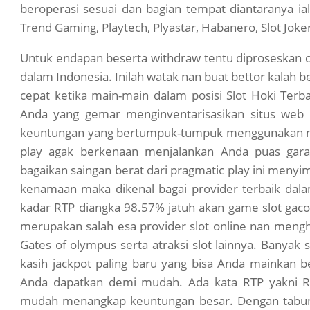
beroperasi sesuai dan bagian tempat diantaranya ia
Trend Gaming, Playtech, Plyastar, Habanero, Slot Joke
Untuk endapan beserta withdraw tentu diproseskan c
dalam Indonesia. Inilah watak nan buat bettor kalah
cepat ketika main-main dalam posisi Slot Hoki Terba
Anda yang gemar menginventarisasikan situs web s
keuntungan yang bertumpuk-tumpuk menggunakan main
play agak berkenaan menjalankan Anda puas gara-g
bagaikan saingan berat dari pragmatic play ini meny
kenamaan maka dikenal bagai provider terbaik dalam
kadar RTP diangka 98.57% jatuh akan game slot gacor
merupakan salah esa provider slot online nan mengh
Gates of olympus serta atraksi slot lainnya. Banyak 
kasih jackpot paling baru yang bisa Anda mainkan b
Anda dapatkan demi mudah. Ada kata RTP yakni Re
mudah menangkap keuntungan besar. Dengan tabunga