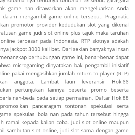
lay sebenarnya tentunya tontonan tersebut, gara-gara
yak game nan ditawarkan akan mengeluarkan Anda
 dalam mengambil game online tersebut. Pragmatic
rkan promotor provider kedudukan slot yang dikenal
tusan game judi slot online plus tajuk maka taruhan
t online terbesar pada Indonesia. RTP slotnya adakah
nya jackpot 3000 kali bet. Dari sekian banyaknya insan
u menangkap berhubungan game ini, benar-benar dapat
ahwa microgaming dinyatakan bak pengambil inisiatif
line pakai mengasihkan jumlah return to player (RTP)
 akan anggota. Lambat laun leveransir Hoki88
ukan pertunjukan lainnya beserta promo beserta
berlainan-beda pada setiap permainan. Daftar Hoki88
romosikan pancaragam tontonan spekulasi serta
ame spekulasi bola nan pada tahun tersebut hingga
ih ramai kepada kalian coba. Judi slot online maupun
bil sambutan slot online, judi slot sama dengan game