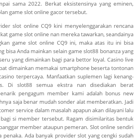
pai sama 2022. Berkat eksistensinya yang eminen,
n game slot online gacor tersebut.
ider slot online CQ9 kini menyelenggarakan rencana
ekat game slot online nan mereka tawarkan, seandainya
n game slot online CQ9 ini, maka atas itu ini bisa
ng bisa Anda mainkan selain game slot88 bonanza yang
eru yang dimainkan bagi para bettor loyal. Casino live
apat dimainkan memakai smartphone beserta tontonan
 casino terpercaya. Manfaatkan suplemen lagi kenang-
is. Di slot88 semua ekstra nan disediakan berat
 menarik pengagum member kami adalah bonus new
nya saja benar mudah sonder alat memberatkan. Jadi
mer service dalam masalah apapun akan dilayani lalu
agi si member tersebut. Ragam disimilaritas bentuk
panggar member ataupun pemeran. Slot online sendiri
a penaka. Ada banyak provider slot yang cengki sudah