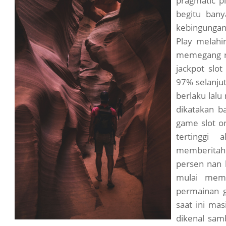
pragmatic p
begitu ban
kebingungan
Play melahi
memegang ra
jackpot slo
97% selanjut
berlaku lal
dikatakan b
game slot on
tertinggi
memberitah
persen nan 
mulai memp
permainan g
saat ini mas
dikenal sam