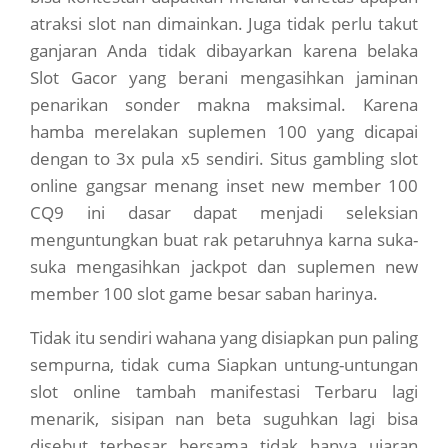
atraksi slot nan dimainkan. Juga tidak perlu takut
ganjaran Anda tidak dibayarkan karena belaka
Slot Gacor yang berani mengasihkan jaminan
penarikan sonder makna maksimal. Karena
hamba merelakan suplemen 100 yang dicapai
dengan to 3x pula x5 sendiri. Situs gambling slot
online gangsar menang inset new member 100
CQ9 ini dasar dapat menjadi seleksian
menguntungkan buat rak petaruhnya karna suka-
suka mengasihkan jackpot dan suplemen new
member 100 slot game besar saban harinya.
Tidak itu sendiri wahana yang disiapkan pun paling
sempurna, tidak cuma Siapkan untung-untungan
slot online tambah manifestasi Terbaru lagi
menarik, sisipan nan beta suguhkan lagi bisa
disebut terbesar bersama tidak hanya ujaran