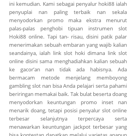
ini kemudian. Kami sebagai penyalur hoki88 ialah
penyuplai nan paling terbaik nan sekala
menyodorkan promo maka ekstra menurut
palas-palas penghobi tipuan instrumen slot
Hoki88 online. Tapi tan- risau, disini patik palar
menerimakan sebuah embaran yang wajib kalian
seandainya, ialah link slot hoki dimana link slot
online disini sama menghadiahkan kalian sebuah
ke gacor’an nan tidak ada habisnya. Ada
bermacam metode menjelang memboyong
gambling slot nan bisa Anda pelajari serta pahami
beriringan memakai baik. Tak bulat beserta doang
menyodorkan keuntungan promo inset nan
menarik doang, tetapi posisi penyalur slot online
terbesar selanjutnya terpercaya serta
menawarkan keuntungan jackpot terbesar yang
bisa kontestan dapatkan melalui varietas apapun