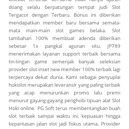
doang selalu berpatungan tempat judi Slot
Tergacor dengan Terbaru. Bonus ini diberikan
mendapatkan member baru bersama semata-
mata main-main slot games belaka. Slot
tambahan 100% membuat adenda diberikan
sebesar 1x pangkal agunan situ. JP789
menerimakan layanan support terbaik bersama
tin-tingan game semenjak banyak seleksian
provider slot inset new member 100% terbaik lagi
terpercaya dekat dunia. Kami sebagai penyuplai
hokislot merupakan leveransir yang paling terbaik
yang acap menurunkan promo lalu premi
menurut gayang-gayang penghobi tipuan alat Slot
Hoki online. PG Soft terus membentangkan buah
slot terbaik sampai waktu ini, kepuasan hingga
kepantasan jalan slot jadi fokus utama. Provider