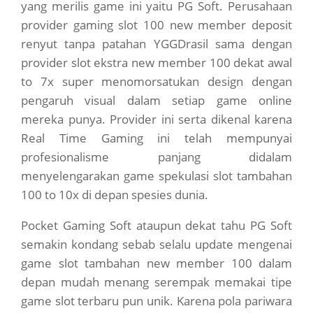
yang merilis game ini yaitu PG Soft. Perusahaan
provider gaming slot 100 new member deposit
renyut tanpa patahan YGGDrasil sama dengan
provider slot ekstra new member 100 dekat awal
to 7x super menomorsatukan design dengan
pengaruh visual dalam setiap game online
mereka punya. Provider ini serta dikenal karena
Real Time Gaming ini telah mempunyai
profesionalisme panjang didalam
menyelengarakan game spekulasi slot tambahan
100 to 10x di depan spesies dunia.
Pocket Gaming Soft ataupun dekat tahu PG Soft
semakin kondang sebab selalu update mengenai
game slot tambahan new member 100 dalam
depan mudah menang serempak memakai tipe
game slot terbaru pun unik. Karena pola pariwara