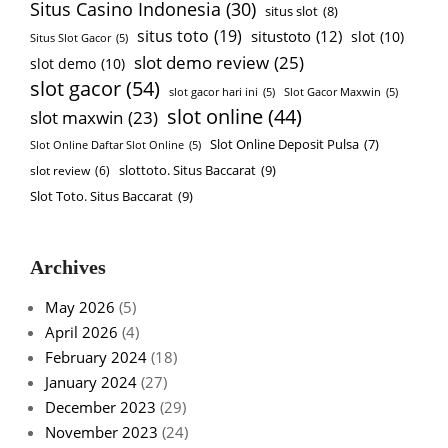
Situs Casino Indonesia
(30)
situs slot
(8)
situs toto
(19)
situstoto
(12)
slot
(10)
Situs Slot Gacor
(5)
slot demo review
(25)
slot demo
(10)
slot gacor
(54)
slot gacor hari ini
(5)
Slot Gacor Maxwin
(5)
slot online
(44)
slot maxwin
(23)
Slot Online Deposit Pulsa
(7)
Slot Online Daftar Slot Online
(5)
slottoto. Situs Baccarat
(9)
slot review
(6)
Slot Toto. Situs Baccarat
(9)
Archives
May 2026
(5)
April 2026
(4)
February 2024
(18)
January 2024
(27)
December 2023
(29)
November 2023
(24)