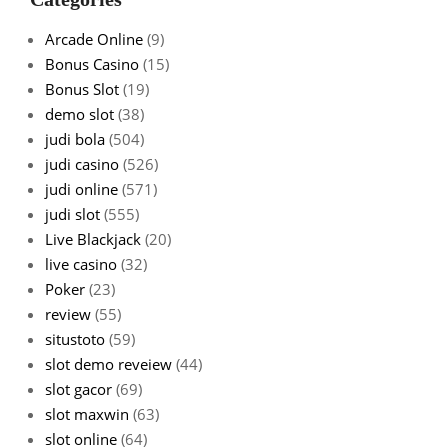
Arcade Online
(9)
Bonus Casino
(15)
Bonus Slot
(19)
demo slot
(38)
judi bola
(504)
judi casino
(526)
judi online
(571)
judi slot
(555)
Live Blackjack
(20)
live casino
(32)
Poker
(23)
review
(55)
situstoto
(59)
slot demo reveiew
(44)
slot gacor
(69)
slot maxwin
(63)
slot online
(64)