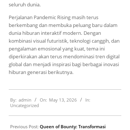
seluruh dunia.
Perjalanan Pandemic Rising masih terus
berkembang dan membuka peluang baru dalam
dunia hiburan interaktif modern. Dengan
kombinasi visual futuristik, teknologi canggih, dan
pengalaman emosional yang kuat, tema ini
diperkirakan akan terus mendominasi tren digital
global dan menjadi inspirasi bagi berbagai inovasi
hiburan generasi berikutnya.
2026-
By:
admin
On:
May 13, 2026
In:
05-
Uncategorized
13
Previous Post:
Queen of Bounty: Transformasi