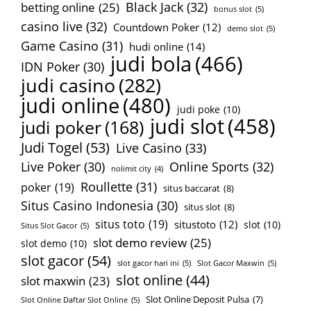
Black Jack
(32)
betting online
(25)
bonus slot
(5)
casino live
(32)
Countdown Poker
(12)
demo slot
(5)
Game Casino
(31)
hudi online
(14)
judi bola
(466)
IDN Poker
(30)
judi casino
(282)
judi online
(480)
judi poke
(10)
judi slot
(458)
judi poker
(168)
Judi Togel
(53)
Live Casino
(33)
Online Sports
(32)
Live Poker
(30)
nolimit city
(4)
Roullette
(31)
poker
(19)
situs baccarat
(8)
Situs Casino Indonesia
(30)
situs slot
(8)
situs toto
(19)
situstoto
(12)
slot
(10)
Situs Slot Gacor
(5)
slot demo review
(25)
slot demo
(10)
slot gacor
(54)
slot gacor hari ini
(5)
Slot Gacor Maxwin
(5)
slot online
(44)
slot maxwin
(23)
Slot Online Deposit Pulsa
(7)
Slot Online Daftar Slot Online
(5)