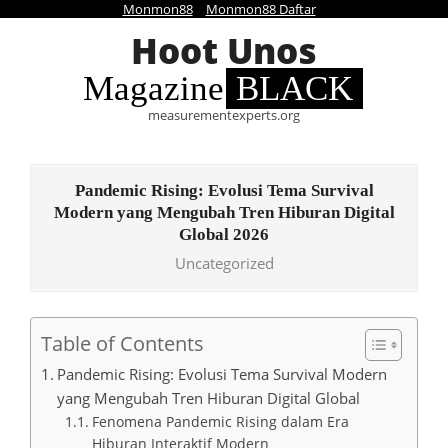
Monmon88
Monmon88 Daftar
Skip
to
Hoot Unos
content
Magazine
BLACK
measurementexperts.org
Pandemic Rising: Evolusi Tema Survival
Modern yang Mengubah Tren Hiburan Digital
Global 2026
Uncategorized
Table of Contents
Pandemic Rising: Evolusi Tema Survival Modern
yang Mengubah Tren Hiburan Digital Global
Fenomena Pandemic Rising dalam Era
Hiburan Interaktif Modern