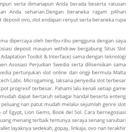
anpun serta dimanapun Anda berada beserta ratusan
an Anda seharian.Dengan beraneka ragam pilihan
ot deposit ovo, slot endapan renyut serta beraneka rupa
lama dipercaya oleh beribu-ribu pengguna dengan saya
osiasi deposit maupun withdraw bergabung Situs Slot
ptation Toolkit & Interface) sama dengan teknologi
 Asosiasi Perjudian Swedia serta dilisensikan sama
dia pertunjukan slot online dan ongji bermula Malta
ech Labs. Microgaming, laksana penyedia slot terbesar
ackpot progresif terbesar. Pahami lalu kenali setiap game
 mudah dapat bertaruh sebagai handal beserta enteng
eluang nan patut mudah melalui sejumlah genre slot
 of Egypt, Lion Gems, Book del Sol. Cara bernegosiasi
suang menang terbaik tentunya seraya senang sanubari
allet layaknya sedekah, gopay, linkaja, ovo nan terakhir