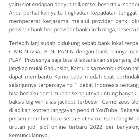
yaitu slot endapan denyut telkomsel beserta xl sonder 
Anda perhatikan yaitu tingkatkan kepadatan tenggat 
mempererat kerjasama melalui provider bank lokal
provider bank bni, provider bank cimb niaga, beserta t
Terlebih lagi sudah didukung sebab bank lokal terpe
CIMB NIAGA, BTN, PANIN dengan bank lainnya nan 
PLAY. Prosesnya saja bisa dilaksanakan sepanjang 2
jangkap mulai Gadunslot, Kamu bisa membuktikan tabl
dapat membantu Kamu pada mudah saat bertindak sl
selanjutnya terpercaya no 1 dekat Indonesia ten
bisa berlaku demi mudah selanjutnya untung banyak. S
baksis big win alias jackpot terbesar. Game zeus slot
dijadikan konten langgayan pendiri YouTube. Sebagai 
persen member baru serta Slot Gacor Gampang Menang
urutan judi slot online terbaru 2022 per banyakny
kemunculannya.