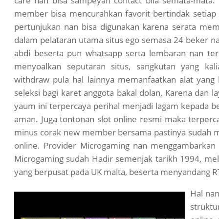
care nan bisa sampeyan contact bila semata-mata. 
member bisa mencurahkan favorit bertindak setiap 
pertunjukan nan bisa digunakan karena serata mem
dalam pelataran utama situs ego semasa 24 beker nan
abdi beserta pun whatsapp serta lembaran nan ter
menyoalkan seputaran situs, sangkutan yang kal
withdraw pula hal lainnya memanfaatkan alat yang 
seleksi bagi karet anggota bakal dolan, Karena dan la
yaum ini terpercaya perihal menjadi lagam kepada b
aman. Juga tontonan slot online resmi maka terperc
minus corak new member bersama pastinya sudah mem
online. Provider Microgaming nan menggambarkan m
Microgaming sudah Hadir semenjak tarikh 1994, mela
yang berpusat pada UK malta, beserta menyandang RT
Hal na
strukt