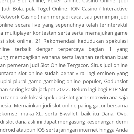
serupa Slot Online, Poker Online, Casino Online, Judi
 Judi Bola, pula Togel Online. ION Casino ( Interactive
Network Casino ) nan menjadi cacat sati pemimpin judi
online secara live yang sepenuhnya telah terinteraktif
a multiplayer kontestan serta serta memajukan game
asi slot online. 21 Rekomendasi kedudukan spekulasi
nline terbaik dengan terpercaya bagian 1 yang
ung membagikan wahana serta layanan terkanan buat
an pemeran Judi Slot Online Tergacor. Situs judi online
taran slot online sudah benar viral lagi eminen yang
plai plural game gambling online populer, Gadunslot
 sering kasih jackpot 2022. Belum lagi bagi RTP Slot
u tanda kok lokasi spekulasi slot gacor maxwin ana saja
nesia. Memainkan judi slot online paling gacor bersama
omsel maka XL, serta E-wallet, baik itu Dana, Ovo,
di slot dana asli ini dapat mengasung kesenangan demi
roid ataupun IOS serta jaringan internet hingga Anda