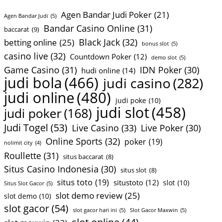
Agen Bandar Judi Poker
(21)
Agen Bandar Judi
(5)
Bandar Casino Online
(31)
baccarat
(9)
Black Jack
(32)
betting online
(25)
bonus slot
(5)
casino live
(32)
Countdown Poker
(12)
demo slot
(5)
Game Casino
(31)
IDN Poker
(30)
hudi online
(14)
judi bola
(466)
judi casino
(282)
judi online
(480)
judi poke
(10)
judi slot
(458)
judi poker
(168)
Judi Togel
(53)
Live Casino
(33)
Live Poker
(30)
Online Sports
(32)
poker
(19)
nolimit city
(4)
Roullette
(31)
situs baccarat
(8)
Situs Casino Indonesia
(30)
situs slot
(8)
situs toto
(19)
situstoto
(12)
slot
(10)
Situs Slot Gacor
(5)
slot demo review
(25)
slot demo
(10)
slot gacor
(54)
slot gacor hari ini
(5)
Slot Gacor Maxwin
(5)