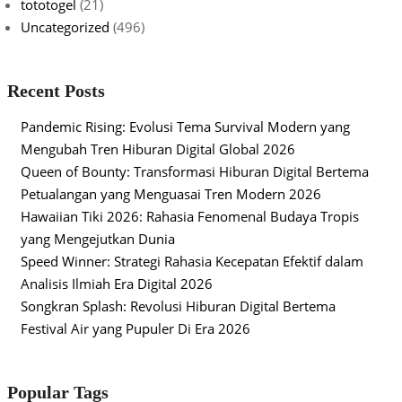
tototogel
(21)
Uncategorized
(496)
Recent Posts
Pandemic Rising: Evolusi Tema Survival Modern yang
Mengubah Tren Hiburan Digital Global 2026
Queen of Bounty: Transformasi Hiburan Digital Bertema
Petualangan yang Menguasai Tren Modern 2026
Hawaiian Tiki 2026: Rahasia Fenomenal Budaya Tropis
yang Mengejutkan Dunia
Speed Winner: Strategi Rahasia Kecepatan Efektif dalam
Analisis Ilmiah Era Digital 2026
Songkran Splash: Revolusi Hiburan Digital Bertema
Festival Air yang Pupuler Di Era 2026
Popular Tags