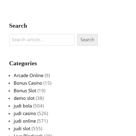
Search
Search
Search
Categories
Arcade Online
(9)
Bonus Casino
(15)
Bonus Slot
(19)
demo slot
(38)
judi bola
(504)
judi casino
(526)
judi online
(571)
judi slot
(555)