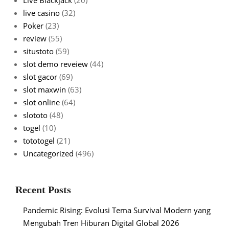
Live Blackjack
(20)
live casino
(32)
Poker
(23)
review
(55)
situstoto
(59)
slot demo reveiew
(44)
slot gacor
(69)
slot maxwin
(63)
slot online
(64)
slototo
(48)
togel
(10)
tototogel
(21)
Uncategorized
(496)
Recent Posts
Pandemic Rising: Evolusi Tema Survival Modern yang
Mengubah Tren Hiburan Digital Global 2026