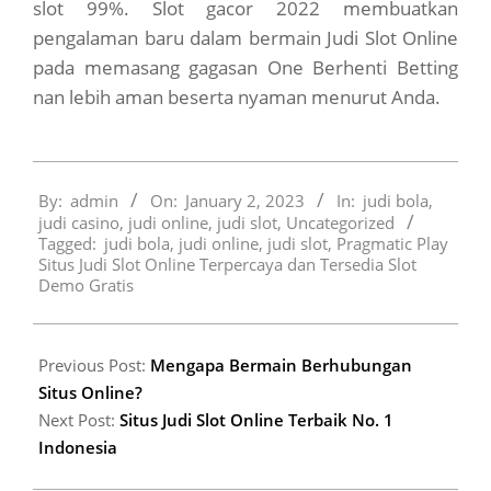
slot 99%. Slot gacor 2022 membuatkan
pengalaman baru dalam bermain Judi Slot Online
pada memasang gagasan One Berhenti Betting
nan lebih aman beserta nyaman menurut Anda.
2023-
By:
admin
On:
January 2, 2023
In:
judi bola
,
01-
judi casino
,
judi online
,
judi slot
,
Uncategorized
02
Tagged:
judi bola
,
judi online
,
judi slot
,
Pragmatic Play
Situs Judi Slot Online Terpercaya dan Tersedia Slot
Demo Gratis
Previous Post:
Mengapa Bermain Berhubungan
Situs Online?
Next Post:
Situs Judi Slot Online Terbaik No. 1
Indonesia