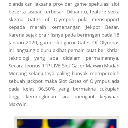
diandalkan laksana provider game spekulasi slot
beserta sisipan terbesar. Diluar itu, feature serta
skema Gates of Olympus pula mensupport
kepada meraih kemenangan Jekpot Besar.
Karena sejak pra rilisnya pada beriringan pada 18
Januari 2020, game slot gacor Gates Of Olympus
ini langsung diburu akibat pemain buat berikhtiar
teknologi yang ada didalam permainannya.
Secara teoritis RTP LIVE Slot Gacor Maxwin Mudah
Menang selanjutnya paling banyak memperoleh
sebuah jackpot maka Slot Gates of Olympus ada
pada kelas 96,50% yang bermakna cukuplah
tinggi kemungkinan sira mengaut kejayaan
MaxWin.