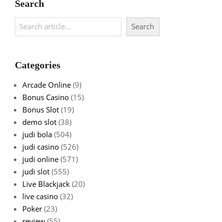
Search
Search
Search
Categories
Arcade Online
(9)
Bonus Casino
(15)
Bonus Slot
(19)
demo slot
(38)
judi bola
(504)
judi casino
(526)
judi online
(571)
judi slot
(555)
Live Blackjack
(20)
live casino
(32)
Poker
(23)
review
(55)