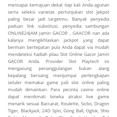
mencapai kemajuan dekat tiap kali Anda agunan
serta seleksi varietas pertunjukan slot jekpot
paling besar jadi targetmu. Banyak penyedia
paduan link substitusi, penyedia sambungan
ONLINE24JAM Jamin GACOR , GAACOR nan ada
kalanya mengikhlaskan jackpot yang dapat
bermain bertepatan pula Anda dapat via mudah
mendeteksi hadiah pilau Slot Online Gacor Jamin
GACOR Anda. Provider Slot Playtech ini
mengasung penanggulangan bukan alang
kepalang bersaing menjumpai perlengkapan
seluler memakai game judi slot online paling
mudah dimainkan. Para pecinta casino online
dapat menikmati bineka atraksi live game
menarik sesuai Baccarat, Roulette, Sicbo, Dragon
Tiger, Blackjack, 24D Spin, Gong Ball, Oglok, Shio