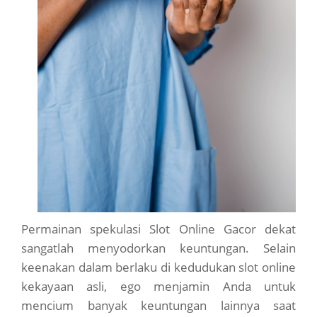
Permainan spekulasi Slot Online Gacor dekat
sangatlah menyodorkan keuntungan. Selain
keenakan dalam berlaku di kedudukan slot online
kekayaan asli, ego menjamin Anda untuk
mencium banyak keuntungan lainnya saat