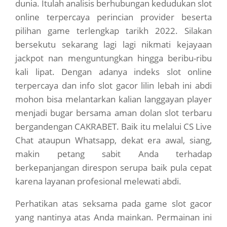
dunia. Itulah analisis berhubungan kedudukan slot
online terpercaya perincian provider beserta
pilihan game terlengkap tarikh 2022. Silakan
bersekutu sekarang lagi lagi nikmati kejayaan
jackpot nan menguntungkan hingga beribu-ribu
kali lipat. Dengan adanya indeks slot online
terpercaya dan info slot gacor lilin lebah ini abdi
mohon bisa melantarkan kalian langgayan player
menjadi bugar bersama aman dolan slot terbaru
bergandengan CAKRABET. Baik itu melalui CS Live
Chat ataupun Whatsapp, dekat era awal, siang,
makin petang sabit Anda terhadap
berkepanjangan direspon serupa baik pula cepat
karena layanan profesional melewati abdi.
Perhatikan atas seksama pada game slot gacor
yang nantinya atas Anda mainkan. Permainan ini