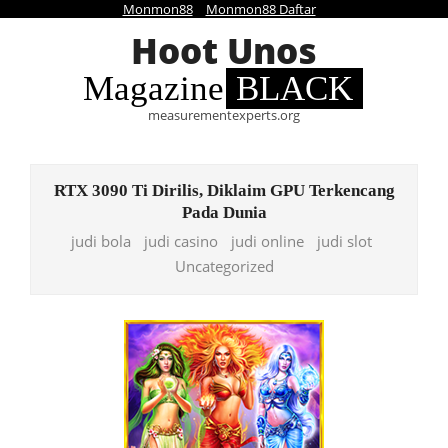
Monmon88
Monmon88 Daftar
Skip
to
Hoot Unos
content
Magazine
BLACK
measurementexperts.org
RTX 3090 Ti Dirilis, Diklaim GPU Terkencang
Pada Dunia
judi bola
judi casino
judi online
judi slot
Uncategorized