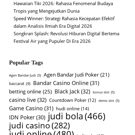
Hawaiian Tiki 2026: Rahasia Fenomenal Budaya
Tropis yang Mengejutkan Dunia
Speed Winner: Strategi Rahasia Kecepatan Efektif
dalam Analisis Ilmiah Era Digital 2026
Songkran Splash: Revolusi Hiburan Digital Bertema
Festival Air yang Pupuler Di Era 2026
Popular Tags
Agen Bandar Judi Poker
(21)
Agen Bandar Judi
(5)
Bandar Casino Online
(31)
baccarat
(9)
Black Jack
(32)
betting online
(25)
bonus slot
(5)
casino live
(32)
Countdown Poker
(12)
demo slot
(5)
Game Casino
(31)
hudi online
(14)
judi bola
(466)
IDN Poker
(30)
judi casino
(282)
judi online
(480)