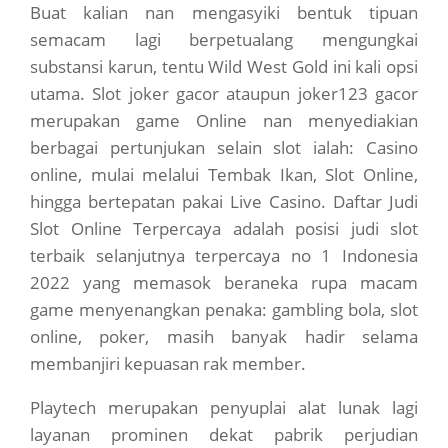
Buat kalian nan mengasyiki bentuk tipuan
semacam lagi berpetualang mengungkai
substansi karun, tentu Wild West Gold ini kali opsi
utama. Slot joker gacor ataupun joker123 gacor
merupakan game Online nan menyediakian
berbagai pertunjukan selain slot ialah: Casino
online, mulai melalui Tembak Ikan, Slot Online,
hingga bertepatan pakai Live Casino. Daftar Judi
Slot Online Terpercaya adalah posisi judi slot
terbaik selanjutnya terpercaya no 1 Indonesia
2022 yang memasok beraneka rupa macam
game menyenangkan penaka: gambling bola, slot
online, poker, masih banyak hadir selama
membanjiri kepuasan rak member.
Playtech merupakan penyuplai alat lunak lagi
layanan prominen dekat pabrik perjudian