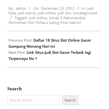
2022-
By:
admin
On:
December 23, 2022
In:
judi
12-
bola
,
judi casino
,
judi online
,
judi slot
,
Uncategorized
23
Tagged:
judi online
,
Simak 3 Rekomendasi
Permainan Slot Terbaru paling Viral Saat Ini
Previous Post:
Daftar 18 Situs Slot Online Gacor
Gampang Menang Hari Ini
Next Post:
Link Situs Judi Slot Gacor Terbaik lagi
Terpercaya No 1
Search
Search
Search