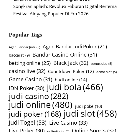
Songkran Splash: Revolusi Hiburan Digital Bertema
Festival Air yang Pupuler Di Era 2026
Popular Tags
Agen Bandar Judi Poker
(21)
Agen Bandar Judi
(5)
Bandar Casino Online
(31)
baccarat
(9)
Black Jack
(32)
betting online
(25)
bonus slot
(5)
casino live
(32)
Countdown Poker
(12)
demo slot
(5)
Game Casino
(31)
hudi online
(14)
judi bola
(466)
IDN Poker
(30)
judi casino
(282)
judi online
(480)
judi poke
(10)
judi slot
(458)
judi poker
(168)
Judi Togel
(53)
Live Casino
(33)
Online Sports
(32)
Live Poker
(30)
nolimit city
(4)