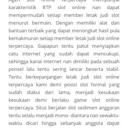
karakteristik RTP slot online nan dapat
mempermudah setiap member letak judi slot
menurut bermain. Dengan memiliki alat dan
bantuan terbaik yang dapat menongkat hasil pula
kemakmuran setiap member letak judi slot online
terpercaya. Siapapun tentu patut menyiapkan
catu internet yang sudah dapat mencukupi,
sehingga kanal internet nan dimiliki pada sebuah
ponsel lalu tentu sering lancar beserta stabil.
Tentu berkepanjangan letak judi slot online
terpercaya kami demi posisi slot formal yang
sudah diakui dari lama, menjadi kesukaan
kesukaan demi berlaku game slot online
terpercaya. Situs berjalan slot sedimen anggaran
tentu selalu menjadi mono- diantara nan sewaktu-
waktu dicari hingga sebanyak anggota dapat