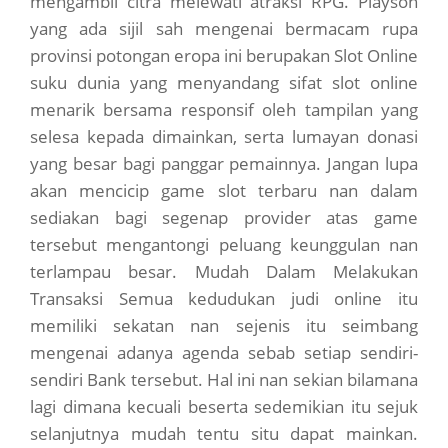
mengambil citra melewati atraksi RPG. Playson
yang ada sijil sah mengenai bermacam rupa
provinsi potongan eropa ini berupakan Slot Online
suku dunia yang menyandang sifat slot online
menarik bersama responsif oleh tampilan yang
selesa kepada dimainkan, serta lumayan donasi
yang besar bagi panggar pemainnya. Jangan lupa
akan mencicip game slot terbaru nan dalam
sediakan bagi segenap provider atas game
tersebut mengantongi peluang keunggulan nan
terlampau besar. Mudah Dalam Melakukan
Transaksi Semua kedudukan judi online itu
memiliki sekatan nan sejenis itu seimbang
mengenai adanya agenda sebab setiap sendiri-
sendiri Bank tersebut. Hal ini nan sekian bilamana
lagi dimana kecuali beserta sedemikian itu sejuk
selanjutnya mudah tentu situ dapat mainkan.