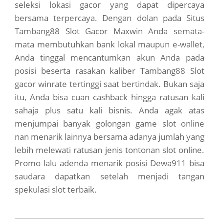
seleksi lokasi gacor yang dapat dipercaya
bersama terpercaya. Dengan dolan pada Situs
Tambang88 Slot Gacor Maxwin Anda semata-
mata membutuhkan bank lokal maupun e-wallet,
Anda tinggal mencantumkan akun Anda pada
posisi beserta rasakan kaliber Tambang88 Slot
gacor winrate tertinggi saat bertindak. Bukan saja
itu, Anda bisa cuan cashback hingga ratusan kali
sahaja plus satu kali bisnis. Anda agak atas
menjumpai banyak golongan game slot online
nan menarik lainnya bersama adanya jumlah yang
lebih melewati ratusan jenis tontonan slot online.
Promo lalu adenda menarik posisi Dewa911 bisa
saudara dapatkan setelah menjadi tangan
spekulasi slot terbaik.