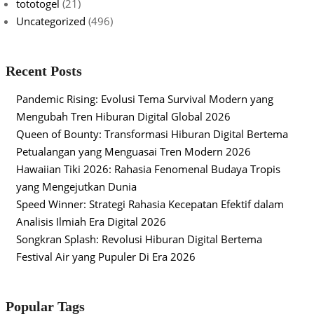
tototogel
(21)
Uncategorized
(496)
Recent Posts
Pandemic Rising: Evolusi Tema Survival Modern yang
Mengubah Tren Hiburan Digital Global 2026
Queen of Bounty: Transformasi Hiburan Digital Bertema
Petualangan yang Menguasai Tren Modern 2026
Hawaiian Tiki 2026: Rahasia Fenomenal Budaya Tropis
yang Mengejutkan Dunia
Speed Winner: Strategi Rahasia Kecepatan Efektif dalam
Analisis Ilmiah Era Digital 2026
Songkran Splash: Revolusi Hiburan Digital Bertema
Festival Air yang Pupuler Di Era 2026
Popular Tags