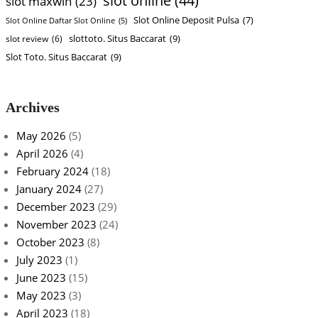
slot online
(44)
slot maxwin
(23)
Slot Online Deposit Pulsa
(7)
Slot Online Daftar Slot Online
(5)
slottoto. Situs Baccarat
(9)
slot review
(6)
Slot Toto. Situs Baccarat
(9)
Archives
May 2026
(5)
April 2026
(4)
February 2024
(18)
January 2024
(27)
December 2023
(29)
November 2023
(24)
October 2023
(8)
July 2023
(1)
June 2023
(15)
May 2023
(3)
April 2023
(18)