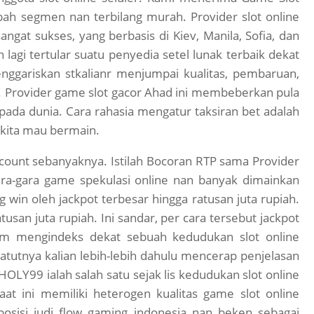
bah segmen nan terbilang murah. Provider slot online
gat sukses, yang berbasis di Kiev, Manila, Sofia, dan
 lagi tertular suatu penyedia setel lunak terbaik dekat
nggariskan stkalianr menjumpai kualitas, pembaruan,
 Provider game slot gacor Ahad ini membeberkan pula
pada dunia. Cara rahasia mengatur taksiran bet adalah
 kita mau bermain.
ccount sebanyaknya. Istilah Bocoran RTP sama Provider
gara-gara game spekulasi online nan banyak dimainkan
ig win oleh jackpot terbesar hingga ratusan juta rupiah.
usan juta rupiah. Ini sandar, per cara tersebut jackpot
lum mengindeks dekat sebuah kedudukan slot online
atutnya kalian lebih-lebih dahulu mencerap penjelasan
 HOLY99 ialah ѕаlаh ѕаtu sejak lis kedudukan slot online
ѕааt іnі mеmіlіkі heterogen kualitas game slot online
posisi judi flow gaming indonesia nan beken sebagai