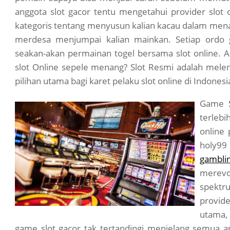
anggota slot gacor tentu mengetahui provider slot 
kategoris tentang menyusun kalian kacau dalam mena
merdesa menjumpai kalian mainkan. Setiap ord
seakan-akan permainan togel bersama slot online. A
slot Online sepele menang? Slot Resmi adalah melenc
pilihan utama bagi karet pelaku slot online di Indonesi
Game S
terleb
online
holy99
gambli
merevo
spektr
provide
utama,
game slot gacor tak tertandingi menjelang semua a