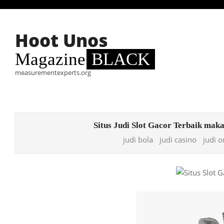
Skip
to
content
Hoot Unos
Magazine
BLACK
measurementexperts.org
Situs Judi Slot Gacor Terbaik ma
judi bola
judi casino
judi o