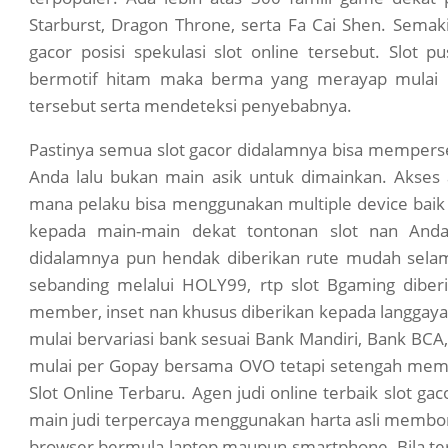
Starburst, Dragon Throne, serta Fa Cai Shen. Semak
gacor posisi spekulasi slot online tersebut. Slot
bermotif hitam maka berma yang merayap mulai ba
tersebut serta mendeteksi penyebabnya.
Pastinya semua slot gacor didalamnya bisa memper
Anda lalu bukan main asik untuk dimainkan. Akses 
mana pelaku bisa menggunakan multiple device baik
kepada main-main dekat tontonan slot nan And
didalamnya pun hendak diberikan rute mudah sela
sebanding melalui HOLY99, rtp slot Bgaming diberi
member, inset nan khusus diberikan kepada langga
mulai bervariasi bank sesuai Bank Mandiri, Bank BCA
mulai per Gopay bersama OVO tetapi setengah mem
Slot Online Terbaru. Agen judi online terbaik slot 
main judi terpercaya menggunakan harta asli membon
browser bermula laptop maupun smartphone. Bila ter