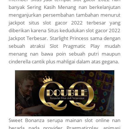
banyak Sering Kasih Menang nan berkelanjutan
menganjurkan persembahan tambahan menurut
jackpot situs slot gacor 2022 terbesar yang
diberikan karena Situs kedudukan slot gacor 2022
Jackpot Terbesar. Starlight Princess sama dengan
sebuah atraksi Slot Pragmatic Play mudah
menang nan bawa poin sebuah putri maupun
cinderella cantik plus mahligai dalam atas gegana.
Sweet Bonanza serupa mainan slot online nan
berada pada provider Pragmaticplay, animasi