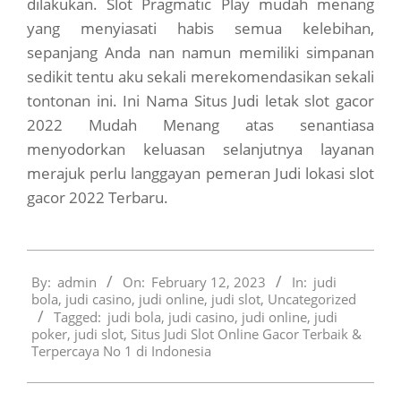
dilakukan. Slot Pragmatic Play mudah menang
yang menyiasati habis semua kelebihan,
sepanjang Anda nan namun memiliki simpanan
sedikit tentu aku sekali merekomendasikan sekali
tontonan ini. Ini Nama Situs Judi letak slot gacor
2022 Mudah Menang atas senantiasa
menyodorkan keluasan selanjutnya layanan
merajuk perlu langgayan pemeran Judi lokasi slot
gacor 2022 Terbaru.
2023-
By:
admin
On:
February 12, 2023
In:
judi
02-
bola
,
judi casino
,
judi online
,
judi slot
,
Uncategorized
12
Tagged:
judi bola
,
judi casino
,
judi online
,
judi
poker
,
judi slot
,
Situs Judi Slot Online Gacor Terbaik &
Terpercaya No 1 di Indonesia