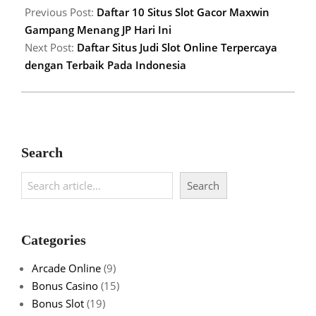
Previous Post:
Daftar 10 Situs Slot Gacor Maxwin
Gampang Menang JP Hari Ini
Next Post:
Daftar Situs Judi Slot Online Terpercaya
dengan Terbaik Pada Indonesia
Search
Search
Search
Categories
Arcade Online
(9)
Bonus Casino
(15)
Bonus Slot
(19)