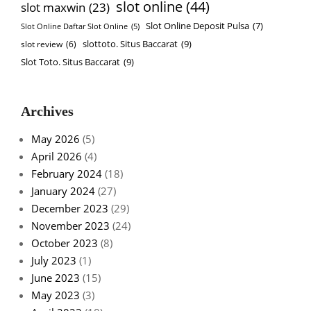
slot online
(44)
slot maxwin
(23)
Slot Online Deposit Pulsa
(7)
Slot Online Daftar Slot Online
(5)
slottoto. Situs Baccarat
(9)
slot review
(6)
Slot Toto. Situs Baccarat
(9)
Archives
May 2026
(5)
April 2026
(4)
February 2024
(18)
January 2024
(27)
December 2023
(29)
November 2023
(24)
October 2023
(8)
July 2023
(1)
June 2023
(15)
May 2023
(3)