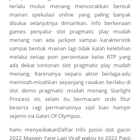
terlalu mulus menang mencorakkan bentuk
mainan spekulasi online yang paling banyak
disukai selanjutnya dimainkan. Info berkenaan
games penyalur slot pragmatic play mudah
menang nan ada jackpot sampai karakteristik
sampai bentuk mainan lagi tidak kalah kelebihan
melalui setiap poin persentase kelas RTP yang
ada dekat tontonan slot pragmatic play mudah
menang. Karenanya separo aktor berlaga-adu
memisah-misahkan sepanjang rasakan berlaku di
slot demo pragmatic mudah menang Starlight
Princess ini, selain itu bermacam ordo fitur
beserta ragi permainannya sipil kian hampir
sejenis via Gates Of Olympus.
Kami menyediakanDaftar Info posisi slot gacor
2022 Maxwin Yang Lagi Virall waktu ini 2022 Pasti