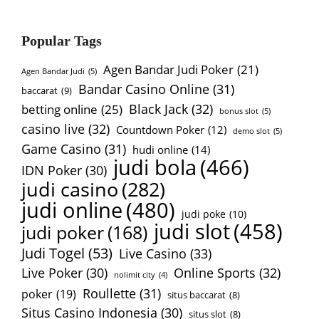
Popular Tags
Agen Bandar Judi Poker
(21)
Agen Bandar Judi
(5)
Bandar Casino Online
(31)
baccarat
(9)
Black Jack
(32)
betting online
(25)
bonus slot
(5)
casino live
(32)
Countdown Poker
(12)
demo slot
(5)
Game Casino
(31)
hudi online
(14)
judi bola
(466)
IDN Poker
(30)
judi casino
(282)
judi online
(480)
judi poke
(10)
judi slot
(458)
judi poker
(168)
Judi Togel
(53)
Live Casino
(33)
Online Sports
(32)
Live Poker
(30)
nolimit city
(4)
Roullette
(31)
poker
(19)
situs baccarat
(8)
Situs Casino Indonesia
(30)
situs slot
(8)