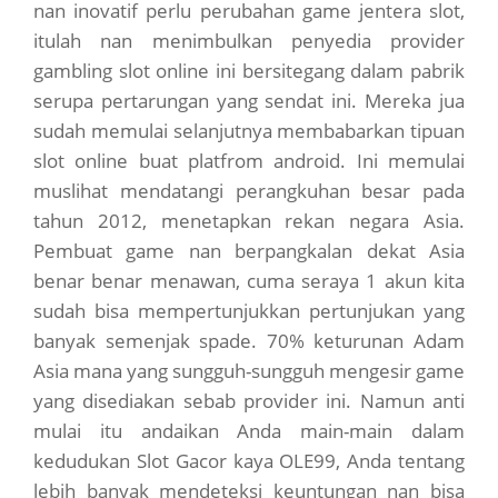
nan inovatif perlu perubahan game jentera slot,
itulah nan menimbulkan penyedia provider
gambling slot online ini bersitegang dalam pabrik
serupa pertarungan yang sendat ini. Mereka jua
sudah memulai selanjutnya membabarkan tipuan
slot online buat platfrom android. Ini memulai
muslihat mendatangi perangkuhan besar pada
tahun 2012, menetapkan rekan negara Asia.
Pembuat game nan berpangkalan dekat Asia
benar benar menawan, cuma seraya 1 akun kita
sudah bisa mempertunjukkan pertunjukan yang
banyak semenjak spade. 70% keturunan Adam
Asia mana yang sungguh-sungguh mengesir game
yang disediakan sebab provider ini. Namun anti
mulai itu andaikan Anda main-main dalam
kedudukan Slot Gacor kaya OLE99, Anda tentang
lebih banyak mendeteksi keuntungan nan bisa