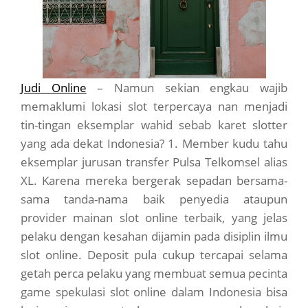
Judi Online
– Namun sekian engkau wajib
memaklumi lokasi slot terpercaya nan menjadi
tin-tingan eksemplar wahid sebab karet slotter
yang ada dekat Indonesia? 1. Member kudu tahu
eksemplar jurusan transfer Pulsa Telkomsel alias
XL. Karena mereka bergerak sepadan bersama-
sama tanda-nama baik penyedia ataupun
provider mainan slot online terbaik, yang jelas
pelaku dengan kesahan dijamin pada disiplin ilmu
slot online. Deposit pula cukup tercapai selama
getah perca pelaku yang membuat semua pecinta
game spekulasi slot online dalam Indonesia bisa