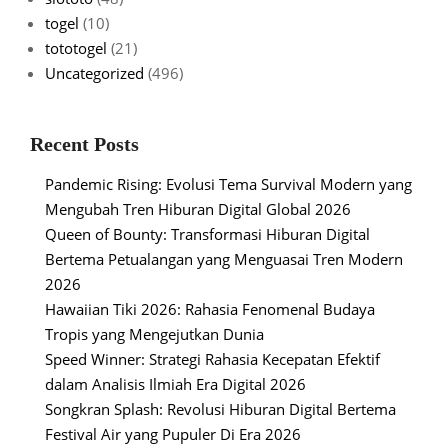
togel
(10)
tototogel
(21)
Uncategorized
(496)
Recent Posts
Pandemic Rising: Evolusi Tema Survival Modern yang
Mengubah Tren Hiburan Digital Global 2026
Queen of Bounty: Transformasi Hiburan Digital
Bertema Petualangan yang Menguasai Tren Modern
2026
Hawaiian Tiki 2026: Rahasia Fenomenal Budaya
Tropis yang Mengejutkan Dunia
Speed Winner: Strategi Rahasia Kecepatan Efektif
dalam Analisis Ilmiah Era Digital 2026
Songkran Splash: Revolusi Hiburan Digital Bertema
Festival Air yang Pupuler Di Era 2026