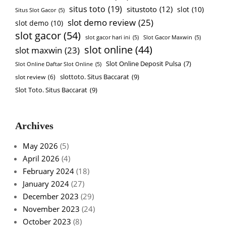
situs toto
(19)
situstoto
(12)
slot
(10)
Situs Slot Gacor
(5)
slot demo review
(25)
slot demo
(10)
slot gacor
(54)
slot gacor hari ini
(5)
Slot Gacor Maxwin
(5)
slot online
(44)
slot maxwin
(23)
Slot Online Deposit Pulsa
(7)
Slot Online Daftar Slot Online
(5)
slottoto. Situs Baccarat
(9)
slot review
(6)
Slot Toto. Situs Baccarat
(9)
Archives
May 2026
(5)
April 2026
(4)
February 2024
(18)
January 2024
(27)
December 2023
(29)
November 2023
(24)
October 2023
(8)