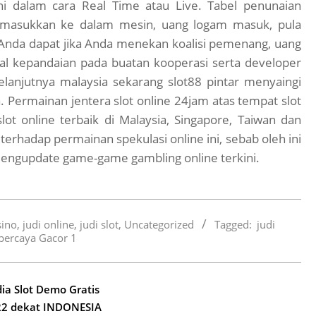
ni dalam cara Real Time atau Live. Tabel penunaian
masukkan ke dalam mesin, uang logam masuk, pula
 Anda dapat jika Anda menekan koalisi pemenang, uang
kal kepandaian pada buatan kooperasi serta developer
selanjutnya malaysia sekarang slot88 pintar menyaingi
a. Permainan jentera slot online 24jam atas tempat slot
ot online terbaik di Malaysia, Singapore, Taiwan dan
terhadap permainan spekulasi online ini, sebab oleh ini
engupdate game-game gambling online terkini.
sino
,
judi online
,
judi slot
,
Uncategorized
Tagged:
judi
rpercaya Gacor 1
dia Slot Demo Gratis
22 dekat INDONESIA