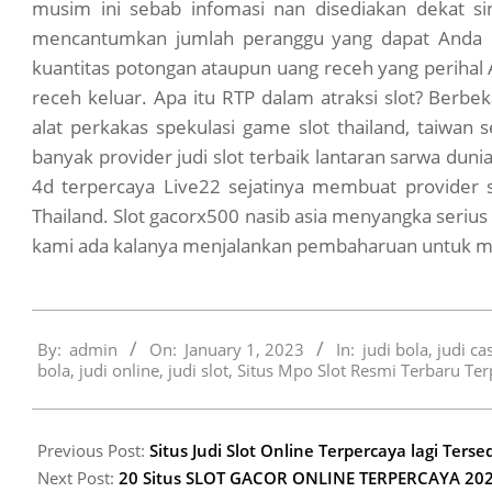
musim ini sebab infomasi nan disediakan dekat si
mencantumkan jumlah peranggu yang dapat Anda 
kuantitas potongan ataupun uang receh yang perihal
receh keluar. Apa itu RTP dalam atraksi slot? Berbe
alat perkakas spekulasi game slot thailand, taiwan 
banyak provider judi slot terbaik lantaran sarwa duni
4d terpercaya Live22 sejatinya membuat provider sl
Thailand. Slot gacorx500 nasib asia menyangka serius 
kami ada kalanya menjalankan pembaharuan untuk m
2023-
By:
admin
On:
January 1, 2023
In:
judi bola
,
judi ca
01-
bola
,
judi online
,
judi slot
,
Situs Mpo Slot Resmi Terbaru Te
01
Previous Post:
Situs Judi Slot Online Terpercaya lagi Terse
Next Post:
20 Situs SLOT GACOR ONLINE TERPERCAYA 20