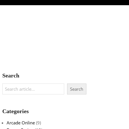
Search
Search
Search
Categories
Arcade Online
(9)