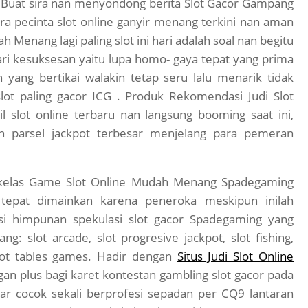
 Buat sira nan menyondong berita Slot Gacor Gampang
pecinta slot online ganyir menang terkini nan aman
Menang lagi paling slot ini hari adalah soal nan begitu
ari kesuksesan yaitu lupa homo- gaya tepat yang prima
 yang bertikai walakin tetap seru lalu menarik tidak
lot paling gacor ICG . Produk Rekomendasi Judi Slot
l slot online terbaru nan langsung booming saat ini,
an parsel jackpot terbesar menjelang para pemeran
elas Game Slot Online Mudah Menang Spadegaming
 tepat dimainkan karena peneroka meskipun inilah
i himpunan spekulasi slot gacor Spadegaming yang
ng: slot arcade, slot progresive jackpot, slot fishing,
slot tables games. Hadir dengan
Situs Judi Slot Online
an plus bagi karet kontestan gambling slot gacor pada
nar cocok sekali berprofesi sepadan per CQ9 lantaran