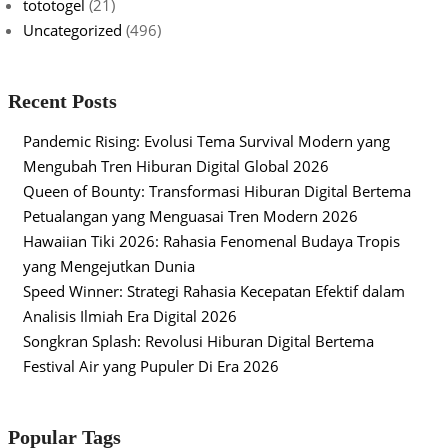
tototogel
(21)
Uncategorized
(496)
Recent Posts
Pandemic Rising: Evolusi Tema Survival Modern yang
Mengubah Tren Hiburan Digital Global 2026
Queen of Bounty: Transformasi Hiburan Digital Bertema
Petualangan yang Menguasai Tren Modern 2026
Hawaiian Tiki 2026: Rahasia Fenomenal Budaya Tropis
yang Mengejutkan Dunia
Speed Winner: Strategi Rahasia Kecepatan Efektif dalam
Analisis Ilmiah Era Digital 2026
Songkran Splash: Revolusi Hiburan Digital Bertema
Festival Air yang Pupuler Di Era 2026
Popular Tags