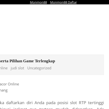
Monmon88
Monmon88 Daftar
 serta Pilihan Game Terlengkap
nline
judi slot
Uncategorized
a daftarkan diri Anda pada posisi slot RTP tertinggi