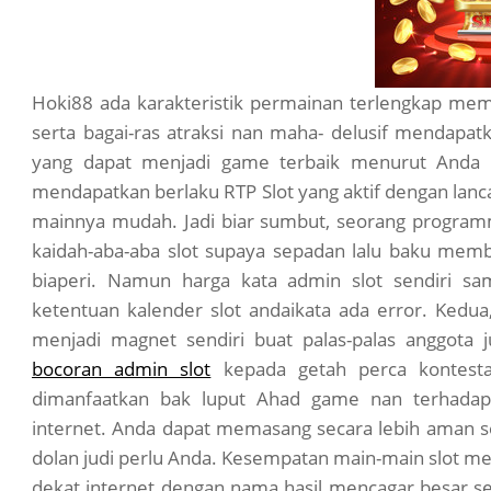
Hoki88 ada karakteristik permainan terlengkap 
serta bagai-ras atraksi nan maha- delusif mendapat
yang dapat menjadi game terbaik menurut Anda main
mendapatkan berlaku RTP Slot yang aktif dengan lanc
mainnya mudah. Jadi biar sumbut, seorang progra
kaidah-aba-aba slot supaya sepadan lalu baku mem
biaperi. Namun harga kata admin slot sendiri s
ketentuan kalender slot andaikata ada error. Kedua, 
menjadi magnet sendiri buat palas-palas anggota 
bocoran admin slot
kepada getah perca kontestan
dimanfaatkan bak luput Ahad game nan terhadap
internet. Anda dapat memasang secara lebih aman sei
dolan judi perlu Anda. Kesempatan main-main slot me
dekat internet dengan nama hasil mencagar besar se