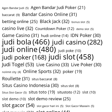
Agen Bandar Judi Poker
(21)
Agen Bandar Judi
(5)
Bandar Casino Online
(31)
baccarat
(9)
Black Jack
(32)
betting online
(25)
bonus slot
(5)
casino live
(32)
Countdown Poker
(12)
demo slot
(5)
Game Casino
(31)
IDN Poker
(30)
hudi online
(14)
judi bola
(466)
judi casino
(282)
judi online
(480)
judi poke
(10)
judi slot
(458)
judi poker
(168)
Judi Togel
(53)
Live Casino
(33)
Live Poker
(30)
Online Sports
(32)
poker
(19)
nolimit city
(4)
Roullette
(31)
situs baccarat
(8)
Situs Casino Indonesia
(30)
situs slot
(8)
situs toto
(19)
situstoto
(12)
slot
(10)
Situs Slot Gacor
(5)
slot demo review
(25)
slot demo
(10)
slot gacor
(54)
slot gacor hari ini
(5)
Slot Gacor Maxwin
(5)