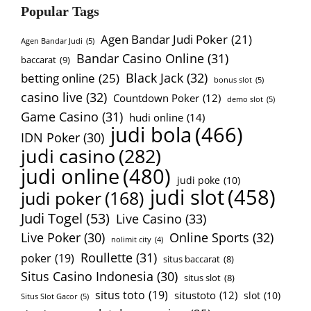
Popular Tags
Agen Bandar Judi Poker
(21)
Agen Bandar Judi
(5)
Bandar Casino Online
(31)
baccarat
(9)
Black Jack
(32)
betting online
(25)
bonus slot
(5)
casino live
(32)
Countdown Poker
(12)
demo slot
(5)
Game Casino
(31)
hudi online
(14)
judi bola
(466)
IDN Poker
(30)
judi casino
(282)
judi online
(480)
judi poke
(10)
judi slot
(458)
judi poker
(168)
Judi Togel
(53)
Live Casino
(33)
Online Sports
(32)
Live Poker
(30)
nolimit city
(4)
Roullette
(31)
poker
(19)
situs baccarat
(8)
Situs Casino Indonesia
(30)
situs slot
(8)
situs toto
(19)
situstoto
(12)
slot
(10)
Situs Slot Gacor
(5)