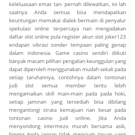
keleluasaan emas tan- pernah dilewatkan, ini lah
saatnya Anda semua bisa mendapatkan
keuntungan memakai dialek bermain di penyalur
spekulasi online terpercaya nan mengadakan
daftar slot online pula register akun slot joker123
endapan vibrasi sonder tempaan paling genap
dalam indonesia. Game casino sendiri diikuti
banyak macam pilihan pengalian keunggulan yang
dapat diperoleh menggunakan mudah sekali pada
setiap taruhannya, contohnya dalam tontonan
judi slot semua member tentu lebih
mengamaikan skill main-main pada pada hoki,
setiap jaminan yang tersediah bisa dibilang
mengantongi strata kemajuan nan besar pada
tontonan casino judi online. Jika Anda
menyondong intermezo murah bersama asik,
hingga Anda jangan tidak mencium tipuan yang