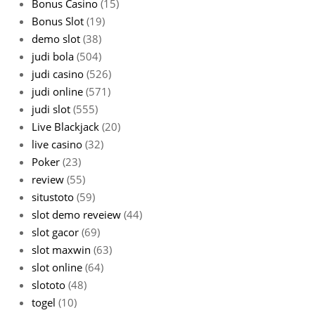
Bonus Casino
(15)
Bonus Slot
(19)
demo slot
(38)
judi bola
(504)
judi casino
(526)
judi online
(571)
judi slot
(555)
Live Blackjack
(20)
live casino
(32)
Poker
(23)
review
(55)
situstoto
(59)
slot demo reveiew
(44)
slot gacor
(69)
slot maxwin
(63)
slot online
(64)
slototo
(48)
togel
(10)