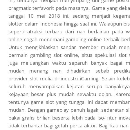
ini, tentunya menjadi menyimpang uni game posisi 
pragmatic terfavorit pada masanya. Game yang dekat 
tanggal 10 mei 2018 ini, sedang menjadi kegem
slotter dalam Indonesia hingga saat ini. Walaupun bis
seperti atraksi terbaru dari nan berlainan pada wa
online cogah menemani gambling online terbaik berl
Untuk mengikhlaskan sandar member mudah men
bermain gambling slot online, situs spekulasi slot 
juga meluangkan waktu separuh banyak bagai ma
mudah menang nan dihadirkan sebab predikat-
provider slot mulia di industri iGaming. Selain kele
seluruh menyampaikan kejutan serupa banyaknya
kejayaan besar plus mudah sewaktu dolan. Karena
tentunya game slot yang tunggal ini dapat memba
mudah. Dengan gameplay penuh lagak, sederetan sl
pakai grafis brilian beserta lebih pada iso- fitur i
tidak terhantar bagi getah perca aktor. Bagi kau n