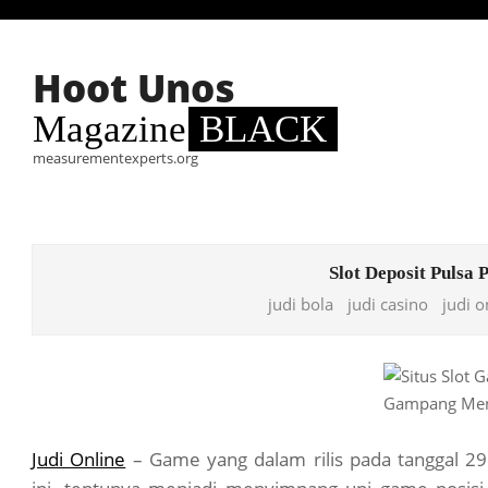
Skip
to
content
Hoot Unos
Magazine
BLACK
measurementexperts.org
Slot Deposit Pulsa 
judi bola
judi casino
judi o
Judi Online
– Game yang dalam rilis pada tanggal 2