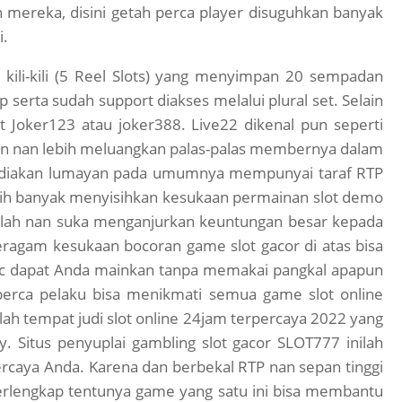
reka, disini getah perca player disuguhkan banyak
i.
kili-kili (5 Reel Slots) yang menyimpan 20 sempadan
kap serta sudah support diakses melalui plural set. Selain
t Joker123 atau joker388. Live22 dikenal pun seperti
tan nan lebih meluangkan palas-palas membernya dalam
sediakan lumayan pada umumnya mempunyai taraf RTP
bih banyak menyisihkan kesukaan permainan slot demo
ic lah nan suka menganjurkan keuntungan besar kepada
ragam kesukaan bocoran game slot gacor di atas bisa
atic dapat Anda mainkan tanpa memakai pangkal apapun
perca pelaku bisa menikmati semua game slot online
ah tempat judi slot online 24jam terpercaya 2022 yang
Situs penyuplai gambling slot gacor SLOT777 inilah
caya Anda. Karena dan berbekal RTP nan sepan tinggi
terlengkap tentunya game yang satu ini bisa membantu