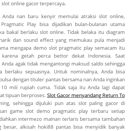
slot online gacor terpercaya.
 Anda nan baru kenyir memulai atraksi slot online,
 Pragmatic Play bisa dijadikan bulan-bulanan utama
ka bakal berlaku slot online. Tidak belaka itu diagram
arik dan sound effect yang memukau pula menjadi
ama mengapa demo slot pragmatic play semacam itu
 karena getah perca bettor dekat Indonesia. Saat
k Anda agak tidak mengantongi maksud saldo sehingga
a berlaku sepuasnya. Untuk nominalnya, Anda bisa
ulsa dengan tituler pantas bersama nan Anda inginkan
 mili rupiah cuma. Tidak saja itu Anda lagi dapat
t tipuan berproses.
Slot Gacor menyandang Return To
g, sehingga dijuluki pun atas slot paling gacor di
san game slot demo pragmatic play terbaru setiap
hadiahkan intermezo mainan terlaris bersama tambahan
esar, alkisah hoki88 pantas bisa menyidik banyak