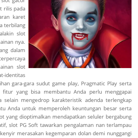
slot gacor
rilis pada
aran karet
a terbilang
lakin slot
ainan nya.
ang dalam
terpercaya
inan slot
identitas
bihan gara-gara sudut game play, Pragmatic Play serta
 fitur yang bisa membantu Anda perlu menggapai
 selain mengedrop karakteristik adenda terlengkap
ntu Anda untuk memperoleh keuntungan besar serta
ot yang dioptimalkan mendapatkan seluler bergabung
novatif, slot PG Soft tawarkan pengalaman nan terlampau
an kenyir merasakan kegemparan dolan demi nunggangi