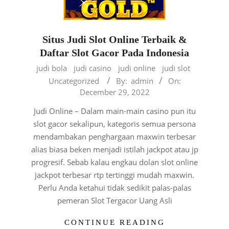
Situs Judi Slot Online Terbaik &
Daftar Slot Gacor Pada Indonesia
2022-
judi bola
judi casino
judi online
judi slot
12-
Uncategorized
By:
admin
On:
29
December 29, 2022
Judi Online – Dalam main-main casino pun itu
slot gacor sekalipun, kategoris semua persona
mendambakan penghargaan maxwin terbesar
alias biasa beken menjadi istilah jackpot atau jp
progresif. Sebab kalau engkau dolan slot online
jackpot terbesar rtp tertinggi mudah maxwin.
Perlu Anda ketahui tidak sedikit palas-palas
pemeran Slot Tergacor Uang Asli
CONTINUE READING