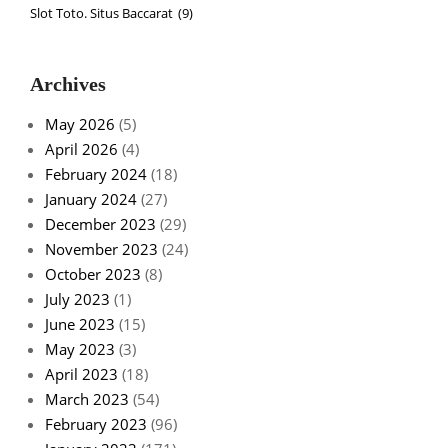
Slot Toto. Situs Baccarat
(9)
Archives
May 2026
(5)
April 2026
(4)
February 2024
(18)
January 2024
(27)
December 2023
(29)
November 2023
(24)
October 2023
(8)
July 2023
(1)
June 2023
(15)
May 2023
(3)
April 2023
(18)
March 2023
(54)
February 2023
(96)