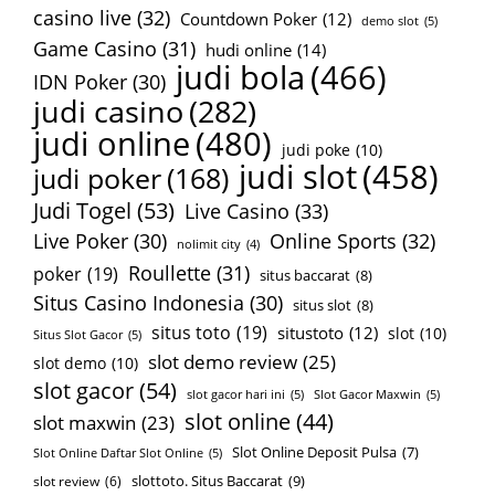
casino live
(32)
Countdown Poker
(12)
demo slot
(5)
Game Casino
(31)
hudi online
(14)
judi bola
(466)
IDN Poker
(30)
judi casino
(282)
judi online
(480)
judi poke
(10)
judi slot
(458)
judi poker
(168)
Judi Togel
(53)
Live Casino
(33)
Online Sports
(32)
Live Poker
(30)
nolimit city
(4)
Roullette
(31)
poker
(19)
situs baccarat
(8)
Situs Casino Indonesia
(30)
situs slot
(8)
situs toto
(19)
situstoto
(12)
slot
(10)
Situs Slot Gacor
(5)
slot demo review
(25)
slot demo
(10)
slot gacor
(54)
slot gacor hari ini
(5)
Slot Gacor Maxwin
(5)
slot online
(44)
slot maxwin
(23)
Slot Online Deposit Pulsa
(7)
Slot Online Daftar Slot Online
(5)
slottoto. Situs Baccarat
(9)
slot review
(6)