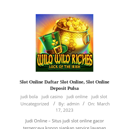
Slot Online Daftar Slot Online, Slot Online
Deposit Pulsa
2023-
judi bola
judi casino
judi online
judi slot
03-
Uncategorized
By:
admin
On:
March
17
17, 2023
Judi Online – Situs judi slot online gacor
terpercaya konon siapkan service layanan