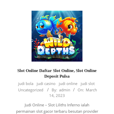
Slot Online Daftar Slot Online, Slot Online
Deposit Pulsa
2023-
judi bola
judi casino
judi online
judi slot
03-
Uncategorized
By:
admin
On:
March
14
14, 2023
Judi Online – Slot Liliths Inferno ialah
permainan slot gacor terbaru besutan provider