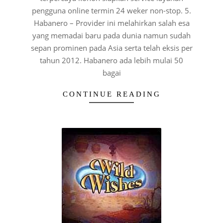
pengguna online termin 24 weker non-stop. 5.
Habanero – Provider ini melahirkan salah esa
yang memadai baru pada dunia namun sudah
sepan prominen pada Asia serta telah eksis per
tahun 2012. Habanero ada lebih mulai 50
bagai
CONTINUE READING