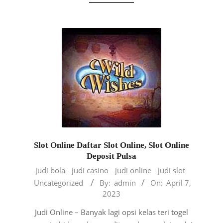
Slot Online Daftar Slot Online, Slot Online
Deposit Pulsa
2023-
judi bola
judi casino
judi online
judi slot
04-
Uncategorized
By:
admin
On:
April 7,
07
2023
Judi Online – Banyak lagi opsi kelas teri togel