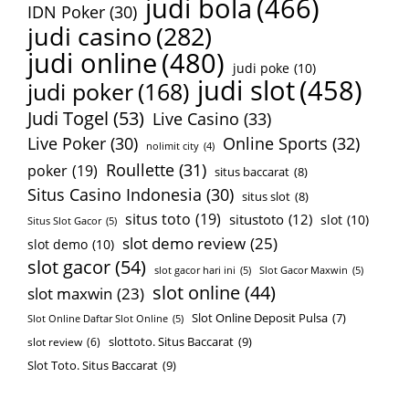
judi bola
(466)
IDN Poker
(30)
judi casino
(282)
judi online
(480)
judi poke
(10)
judi slot
(458)
judi poker
(168)
Judi Togel
(53)
Live Casino
(33)
Online Sports
(32)
Live Poker
(30)
nolimit city
(4)
Roullette
(31)
poker
(19)
situs baccarat
(8)
Situs Casino Indonesia
(30)
situs slot
(8)
situs toto
(19)
situstoto
(12)
slot
(10)
Situs Slot Gacor
(5)
slot demo review
(25)
slot demo
(10)
slot gacor
(54)
slot gacor hari ini
(5)
Slot Gacor Maxwin
(5)
slot online
(44)
slot maxwin
(23)
Slot Online Deposit Pulsa
(7)
Slot Online Daftar Slot Online
(5)
slottoto. Situs Baccarat
(9)
slot review
(6)
Slot Toto. Situs Baccarat
(9)