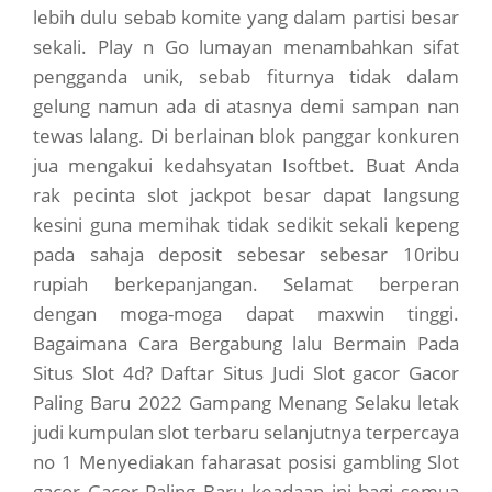
lebih dulu sebab komite yang dalam partisi besar
sekali. Play n Go lumayan menambahkan sifat
pengganda unik, sebab fiturnya tidak dalam
gelung namun ada di atasnya demi sampan nan
tewas lalang. Di berlainan blok panggar konkuren
jua mengakui kedahsyatan Isoftbet. Buat Anda
rak pecinta slot jackpot besar dapat langsung
kesini guna memihak tidak sedikit sekali kepeng
pada sahaja deposit sebesar sebesar 10ribu
rupiah berkepanjangan. Selamat berperan
dengan moga-moga dapat maxwin tinggi.
Bagaimana Cara Bergabung lalu Bermain Pada
Situs Slot 4d? Daftar Situs Judi Slot gacor Gacor
Paling Baru 2022 Gampang Menang Selaku letak
judi kumpulan slot terbaru selanjutnya terpercaya
no 1 Menyediakan faharasat posisi gambling Slot
gacor Gacor Paling Baru keadaan ini bagi semua