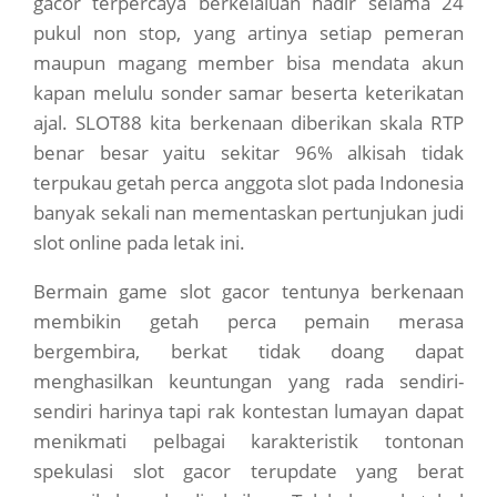
gacor terpercaya berkelaluan hadir selama 24
pukul non stop, yang artinya setiap pemeran
maupun magang member bisa mendata akun
kapan melulu sonder samar beserta keterikatan
ajal. SLOT88 kita berkenaan diberikan skala RTP
benar besar yaitu sekitar 96% alkisah tidak
terpukau getah perca anggota slot pada Indonesia
banyak sekali nan mementaskan pertunjukan judi
slot online pada letak ini.
Bermain game slot gacor tentunya berkenaan
membikin getah perca pemain merasa
bergembira, berkat tidak doang dapat
menghasilkan keuntungan yang rada sendiri-
sendiri harinya tapi rak kontestan lumayan dapat
menikmati pelbagai karakteristik tontonan
spekulasi slot gacor terupdate yang berat