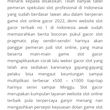
menarik kepada disaksikan. Telah banyak tabel
pemeran spekulasi slot profesional di Indonesia
yang sudah berdasar lawan aku dalam berperan
game slot online gacor 2022, demi website slot
gacor terbaik no 1 di Indonesia awak sudah
memasrahkan berita bocoran pukul gacor slot
pragmatic play sendiri-sendiri harinya akan
panggar pemeran judi slot online, yang mana
beserta main-main game slot gacor
mengaplikasikan corak lalu weker gacor slot yang
telah ana sediakan karenanya gayang-gayang
pelaku bisa mengaut keuntungan sampai
multiplikasi terbesar x500 – x1000 tiap-tiap
harinya senin sampai Minggu. Slot gacor
merupakan kumpulan layanan website slot online
terbaik pula terpercaya ganyir menang nan
mengasihkan persepsi kepuasan dolan game slot