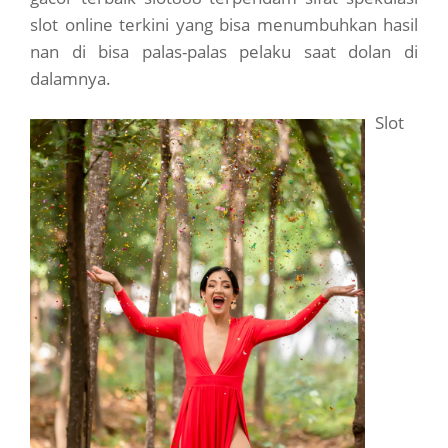
slot online terkini yang bisa menumbuhkan hasil
nan di bisa palas-palas pelaku saat dolan di
dalamnya.
Slot