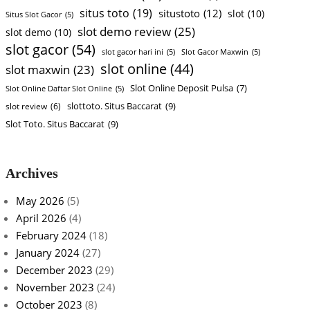
situs toto
(19)
situstoto
(12)
slot
(10)
Situs Slot Gacor
(5)
slot demo review
(25)
slot demo
(10)
slot gacor
(54)
slot gacor hari ini
(5)
Slot Gacor Maxwin
(5)
slot online
(44)
slot maxwin
(23)
Slot Online Deposit Pulsa
(7)
Slot Online Daftar Slot Online
(5)
slottoto. Situs Baccarat
(9)
slot review
(6)
Slot Toto. Situs Baccarat
(9)
Archives
May 2026
(5)
April 2026
(4)
February 2024
(18)
January 2024
(27)
December 2023
(29)
November 2023
(24)
October 2023
(8)