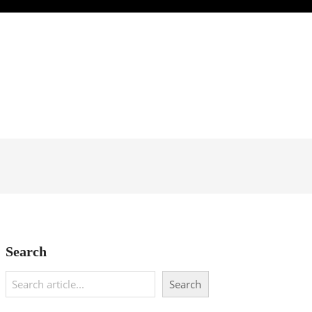
Search
Search
Search