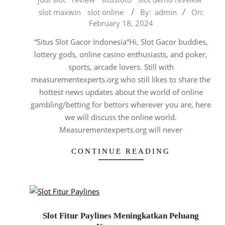
18
slot maxwin
slot online
By:
admin
On:
February 18, 2024
“Situs Slot Gacor Indonesia“Hi, Slot Gacor buddies,
lottery gods, online casino enthusiasts, and poker,
sports, arcade lovers. Still with
measurementexperts.org who still likes to share the
hottest news updates about the world of online
gambling/betting for bettors wherever you are, here
we will discuss the online world.
Measurementexperts.org will never
CONTINUE READING
Slot Fitur Paylines Meningkatkan Peluang