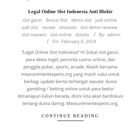
Legal Online Slot Indonesia Anti Blokir
2024-
slot gacor
Bonus Slot
demo slot
judi online
02-
judi slot
review
situstoto
slot demo reveiew
06
slot maxwin
slot online
slototo
By:
admin
On:
February 6, 2024
“Legal Online Slot Indonesia“ Hi Sobat slot gacor,
para dewa togel, pencinta casino online, dan
penggila poker, sports, arcade. Masih bersama
measurementexperts.org yang masih suka untuk
berbagi update berita terhangat seputar dunia
gambling / betting online untuk para bettor
dimanapun kalian berada, disini kita akan berdiskusi
tentang dunia daring. Measurementexperts.org,
CONTINUE READING