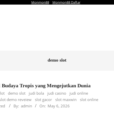
Monmon88
Monmon88 Daftar
demo slot
l Budaya Tropis yang Mengejutkan Dunia
lot
demo slot
judi bola
judi casino
judi online
slot demo reveiew
slot gacor
slot maxwin
slot online
zed
By:
admin
On:
May 6, 2026