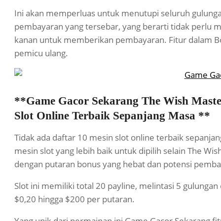
Ini akan memperluas untuk menutupi seluruh gulunga
pembayaran yang tersebar, yang berarti tidak perlu m
kanan untuk memberikan pembayaran. Fitur dalam B
pemicu ulang.
**Game Gacor Sekarang The Wish Maste
Slot Online Terbaik Sepanjang Masa **
Tidak ada daftar 10 mesin slot online terbaik sepanja
mesin slot yang lebih baik untuk dipilih selain The Wi
dengan putaran bonus yang hebat dan potensi pemba
Slot ini memiliki total 20 payline, melintasi 5 gulungan
$0,20 hingga $200 per putaran.
Yang unik dari permainan ini Game Gacor Sekarang f