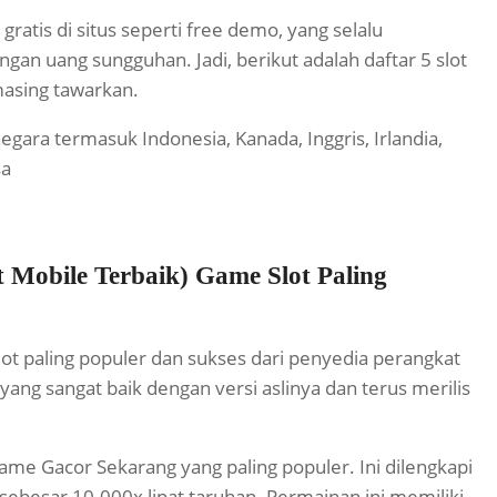
ratis di situs seperti free demo, yang selalu
an uang sungguhan. Jadi, berikut adalah daftar 5 slot
masing tawarkan.
egara termasuk Indonesia, Kanada, Inggris, Irlandia,
sa
ot Mobile Terbaik) Game Slot Paling
ot paling populer dan sukses dari penyedia perangkat
ng sangat baik dengan versi aslinya dan terus merilis
 Game Gacor Sekarang yang paling populer. Ini dilengkapi
ebesar 10.000x lipat taruhan. Permainan ini memiliki