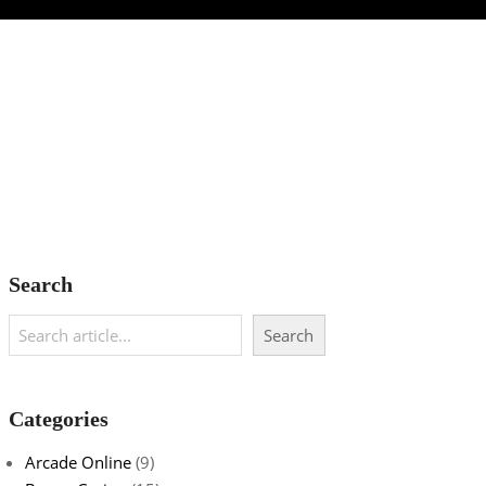
Search
Search
Search
Categories
Arcade Online
(9)