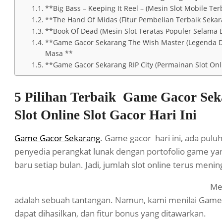
**Big Bass – Keeping It Reel – (Mesin Slot Mobile Ter
**The Hand Of Midas (Fitur Pembelian Terbaik Seka
**Book Of Dead (Mesin Slot Teratas Populer Selama
**Game Gacor Sekarang The Wish Master (Legenda D
Masa **
**Game Gacor Sekarang RIP City (Permainan Slot On
5 Pilihan Terbaik Game Gacor Se
Slot Online Slot Gacor Hari Ini
Game Gacor Sekarang
. Game gacor hari ini, ada puluh
penyedia perangkat lunak dengan portofolio game y
baru setiap bulan. Jadi, jumlah slot online terus menin
Me
adalah sebuah tantangan. Namun, kami menilai Game
dapat dihasilkan, dan fitur bonus yang ditawarkan.