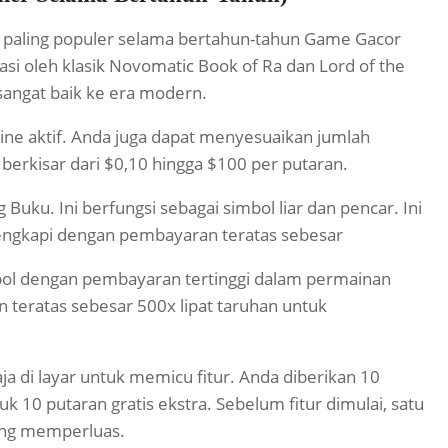
g paling populer selama bertahun-tahun Game Gacor
asi oleh klasik Novomatic Book of Ra dan Lord of the
sangat baik ke era modern.
yline aktif. Anda juga dapat menyesuaikan jumlah
 berkisar dari $0,10 hingga $100 per putaran.
ku. Ini berfungsi sebagai simbol liar dan pencar. Ini
lengkapi dengan pembayaran teratas sebesar
mbol dengan pembayaran tertinggi dalam permainan
teratas sebesar 500x lipat taruhan untuk
a di layar untuk memicu fitur. Anda diberikan 10
k 10 putaran gratis ekstra. Sebelum fitur dimulai, satu
ang memperluas.