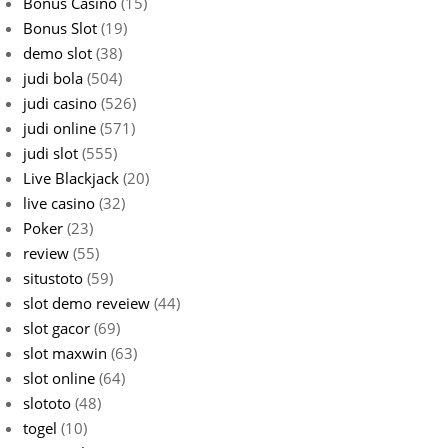
Bonus Casino
(15)
Bonus Slot
(19)
demo slot
(38)
judi bola
(504)
judi casino
(526)
judi online
(571)
judi slot
(555)
Live Blackjack
(20)
live casino
(32)
Poker
(23)
review
(55)
situstoto
(59)
slot demo reveiew
(44)
slot gacor
(69)
slot maxwin
(63)
slot online
(64)
slototo
(48)
togel
(10)