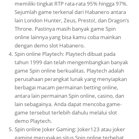
memiliki tingkat RTP rata-rata 95% hingga 97%.
Sejumlah game terkenal dari Habanero antara
lain London Hunter, Zeus, Presto!, dan Dragon’s
Throne. Pastinya masih banyak game Spin
online lainnya yang bisa kamu coba mainkan
dengan demo slot Habanero.
Spin online Playtech: Playtech dibuat pada
tahun 1999 dan telah mengembangkan banyak
game Spin online berkualitas. Playtech adalah
perusahaan perangkat lunak yang menyiapkan
berbagai macam permainan betting online,
antara lain permainan Spin online, casino, dan
lain sebagainya. Anda dapat mencoba game-
game tersebut terlebih dahulu melalui slot
demo Playtech.
Spin online Joker Gaming: Joker123 atau joker
gaming merupakan situs Spin online terhebat