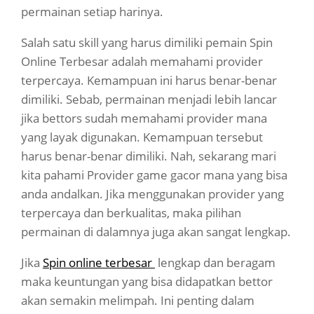
permainan setiap harinya.
Salah satu skill yang harus dimiliki pemain Spin
Online Terbesar adalah memahami provider
terpercaya. Kemampuan ini harus benar-benar
dimiliki. Sebab, permainan menjadi lebih lancar
jika bettors sudah memahami provider mana
yang layak digunakan. Kemampuan tersebut
harus benar-benar dimiliki. Nah, sekarang mari
kita pahami Provider game gacor mana yang bisa
anda andalkan. Jika menggunakan provider yang
terpercaya dan berkualitas, maka pilihan
permainan di dalamnya juga akan sangat lengkap.
Jika
Spin online terbesar
lengkap dan beragam
maka keuntungan yang bisa didapatkan bettor
akan semakin melimpah. Ini penting dalam