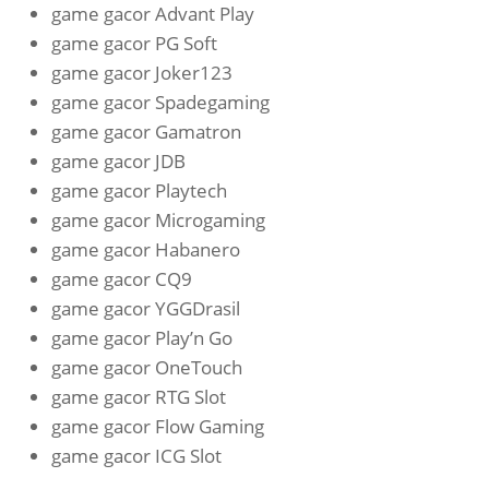
game gacor Advant Play
game gacor PG Soft
game gacor Joker123
game gacor Spadegaming
game gacor Gamatron
game gacor JDB
game gacor Playtech
game gacor Microgaming
game gacor Habanero
game gacor CQ9
game gacor YGGDrasil
game gacor Play’n Go
game gacor OneTouch
game gacor RTG Slot
game gacor Flow Gaming
game gacor ICG Slot