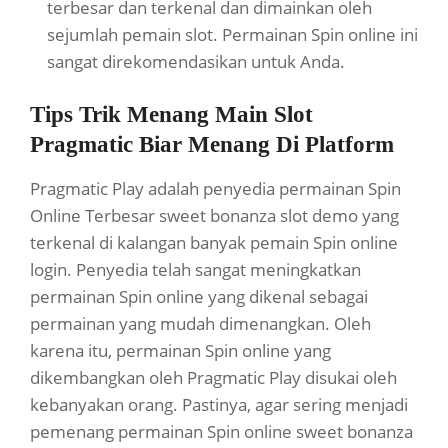
terbesar dan terkenal dan dimainkan oleh
sejumlah pemain slot. Permainan Spin online ini
sangat direkomendasikan untuk Anda.
Tips Trik Menang Main Slot
Pragmatic Biar Menang Di Platform
Pragmatic Play adalah penyedia permainan Spin
Online Terbesar sweet bonanza slot demo yang
terkenal di kalangan banyak pemain Spin online
login. Penyedia telah sangat meningkatkan
permainan Spin online yang dikenal sebagai
permainan yang mudah dimenangkan. Oleh
karena itu, permainan Spin online yang
dikembangkan oleh Pragmatic Play disukai oleh
kebanyakan orang. Pastinya, agar sering menjadi
pemenang permainan Spin online sweet bonanza