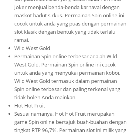
Joker menjual benda-benda karnaval dengan
maskot badut sirkus. Permainan Spin online ini
cocok untuk anda yang puas dengan permainan
slot klasik dengan bentuk yang tidak terlalu
ramai.
Wild West Gold
Permainan Spin online terbesar adalah Wild
West Gold. Permainan Spin online ini cocok
untuk anda yang menyukai permainan koboi.
Wild West Gold termasuk dalam permainan
Spin online terbesar dan paling terkenal yang
tidak boleh Anda mainkan.
Hot Hot Fruit
Sesuai namanya, Hot Hot Fruit merupakan
game Spin online bertajuk buah-buahan dengan
tingkat RTP 96,7%. Permainan slot ini milik yang