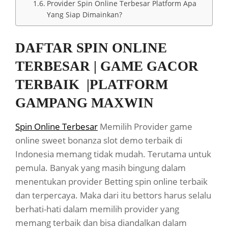
Provider Spin Online Terbesar Platform Apa
Yang Siap Dimainkan?
DAFTAR SPIN ONLINE
TERBESAR | GAME GACOR
TERBAIK |PLATFORM
GAMPANG MAXWIN
Spin Online Terbesar
Memilih Provider game
online sweet bonanza slot demo terbaik di
Indonesia memang tidak mudah. Terutama untuk
pemula. Banyak yang masih bingung dalam
menentukan provider Betting spin online terbaik
dan terpercaya. Maka dari itu bettors harus selalu
berhati-hati dalam memilih provider yang
memang terbaik dan bisa diandalkan dalam