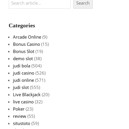
Search
Search
Categories
Arcade Online
(9)
Bonus Casino
(15)
Bonus Slot
(19)
demo slot
(38)
judi bola
(504)
judi casino
(526)
judi online
(571)
judi slot
(555)
Live Blackjack
(20)
live casino
(32)
Poker
(23)
review
(55)
situstoto
(59)