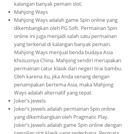
kalangan banyak pemain slot.
Mahjong Ways
Mahjong Ways adalah game Spin online yang
dikembangkan oleh PG Soft. Permainan Spin
online ini juga menjadi salah satu permainan
yang terkenal di kalangan banyak pemain.
Mahjong Ways menjual benda budaya Asia
khususnya China. Mahjong sendiri merupakan
permainan catur klasik dari negeri tirai bambu.
Oleh karena itu, jika Anda senang dengan
penampakan bertema Asia, maka Mahjong
Ways adalah alternatif yang tepat.
Joker’s Jewels
Joker’s Jewels adalah permainan Spin online
yang dikembangkan oleh Pragmatic Play.
Joker’s Jewels adalah game Spin online dengan
tampilan slot klasik yang sederhana. Permata