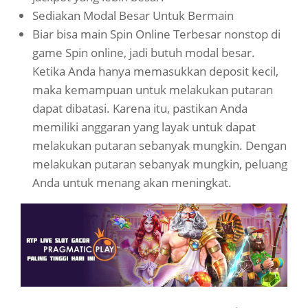
Sediakan Modal Besar Untuk Bermain
Biar bisa main Spin Online Terbesar nonstop di
game Spin online, jadi butuh modal besar.
Ketika Anda hanya memasukkan deposit kecil,
maka kemampuan untuk melakukan putaran
dapat dibatasi. Karena itu, pastikan Anda
memiliki anggaran yang layak untuk dapat
melakukan putaran sebanyak mungkin. Dengan
melakukan putaran sebanyak mungkin, peluang
Anda untuk menang akan meningkat.