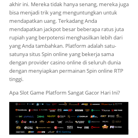
akhir ini. Mereka tidak hanya senang, mereka juga
bisa menjadi trik yang menguntungkan untuk
mendapatkan uang. Terkadang Anda
mendapatkan jackpot besar beberapa ratus juta
rupiah yang berpotensi menghasilkan lebih dari
yang Anda tambahkan. Platform adalah satu-
satunya situs Spin online yang bekerja sama
dengan provider casino online di seluruh dunia
dengan menyiapkan permainan Spin online RTP
tinggi.
Apa Slot Game Platform Sangat Gacor Hari Ini?