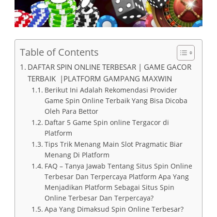
Table of Contents
DAFTAR SPIN ONLINE TERBESAR | GAME GACOR
TERBAIK |PLATFORM GAMPANG MAXWIN
Berikut Ini Adalah Rekomendasi Provider
Game Spin Online Terbaik Yang Bisa Dicoba
Oleh Para Bettor
Daftar 5 Game Spin online Tergacor di
Platform
Tips Trik Menang Main Slot Pragmatic Biar
Menang Di Platform
FAQ – Tanya Jawab Tentang Situs Spin Online
Terbesar Dan Terpercaya Platform Apa Yang
Menjadikan Platform Sebagai Situs Spin
Online Terbesar Dan Terpercaya?
Apa Yang Dimaksud Spin Online Terbesar?