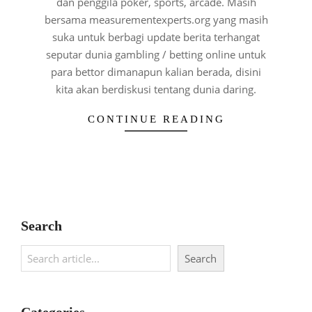
dan penggila poker, sports, arcade. Masih
bersama measurementexperts.org yang masih
suka untuk berbagi update berita terhangat
seputar dunia gambling / betting online untuk
para bettor dimanapun kalian berada, disini
kita akan berdiskusi tentang dunia daring.
CONTINUE READING
Search
Search
Search