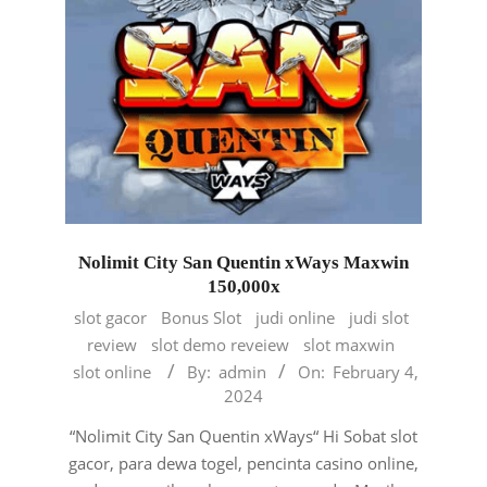
Nolimit City San Quentin xWays Maxwin
150,000x
2024-
slot gacor
Bonus Slot
judi online
judi slot
02-
review
slot demo reveiew
slot maxwin
04
slot online
By:
admin
On:
February 4,
2024
“Nolimit City San Quentin xWays“ Hi Sobat slot
gacor, para dewa togel, pencinta casino online,