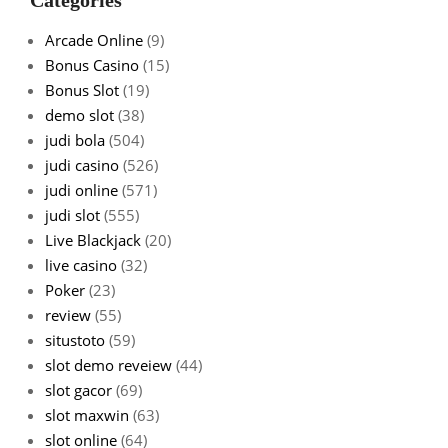
Categories
Arcade Online
(9)
Bonus Casino
(15)
Bonus Slot
(19)
demo slot
(38)
judi bola
(504)
judi casino
(526)
judi online
(571)
judi slot
(555)
Live Blackjack
(20)
live casino
(32)
Poker
(23)
review
(55)
situstoto
(59)
slot demo reveiew
(44)
slot gacor
(69)
slot maxwin
(63)
slot online
(64)