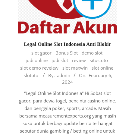
Legal Online Slot Indonesia Anti Blokir
2024-
slot gacor
Bonus Slot
demo slot
02-
judi online
judi slot
review
situstoto
06
slot demo reveiew
slot maxwin
slot online
slototo
By:
admin
On:
February 6,
2024
“Legal Online Slot Indonesia“ Hi Sobat slot
gacor, para dewa togel, pencinta casino online,
dan penggila poker, sports, arcade. Masih
bersama measurementexperts.org yang masih
suka untuk berbagi update berita terhangat
seputar dunia gambling / betting online untuk