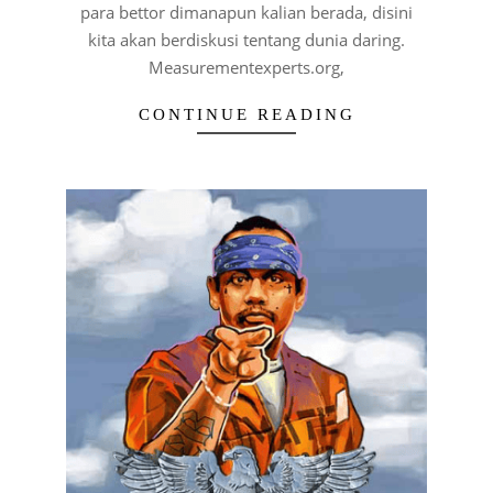
para bettor dimanapun kalian berada, disini
kita akan berdiskusi tentang dunia daring.
Measurementexperts.org,
CONTINUE READING