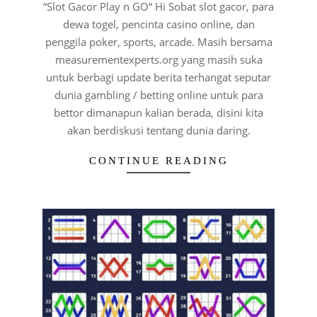
“Slot Gacor Play n GO“ Hi Sobat slot gacor, para
dewa togel, pencinta casino online, dan
penggila poker, sports, arcade. Masih bersama
measurementexperts.org yang masih suka
untuk berbagi update berita terhangat seputar
dunia gambling / betting online untuk para
bettor dimanapun kalian berada, disini kita
akan berdiskusi tentang dunia daring.
CONTINUE READING