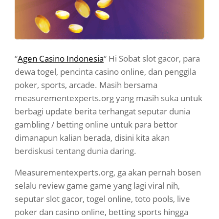
“
Agen Casino Indonesia
“ Hi Sobat slot gacor, para
dewa togel, pencinta casino online, dan penggila
poker, sports, arcade. Masih bersama
measurementexperts.org yang masih suka untuk
berbagi update berita terhangat seputar dunia
gambling / betting online untuk para bettor
dimanapun kalian berada, disini kita akan
berdiskusi tentang dunia daring.
Measurementexperts.org, ga akan pernah bosen
selalu review game game yang lagi viral nih,
seputar slot gacor, togel online, toto pools, live
poker dan casino online, betting sports hingga