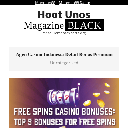
Monmon88
Monmon88 Daftar
Skip
to
Hoot Unos
content
Magazine
BLACK
measurementexperts.org
Agen Casino Indonesia Detail Bonus Premium
Uncategorized