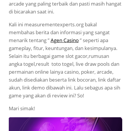
arcade yang paling terbaik dan pasti masih hangat
di bicarakan saat ini.
Kali ini measurementexperts.org bakal
membahas berita dan informasi yang sangat
menarik tentang ”
Agen Casino
” seperti apa
gameplay, fitur, keuntungan, dan kesimpulanya.
Selain itu berbagai game slot gacor,rumusan
angka togel,result toto togel, live draw pools dan
permainan online lainya casino, poker, arcade,
sudah disediakan beserta link bocoran, link daftar
akun, link demo dibawah ini. Lalu sebagus apa sih
game yang akan di review ini? So!
Mari simak!