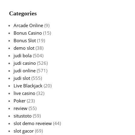
Categories
Arcade Online
(9)
Bonus Casino
(15)
Bonus Slot
(19)
demo slot
(38)
judi bola
(504)
judi casino
(526)
judi online
(571)
judi slot
(555)
Live Blackjack
(20)
live casino
(32)
Poker
(23)
review
(55)
situstoto
(59)
slot demo reveiew
(44)
slot gacor
(69)