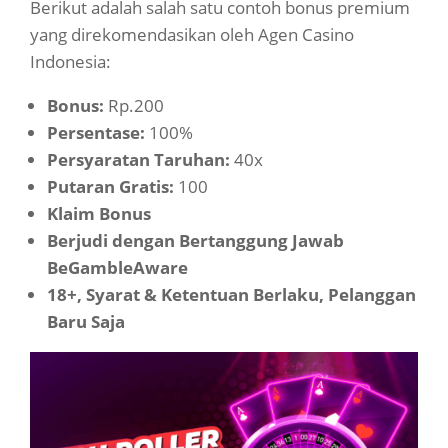
Berikut adalah salah satu contoh bonus premium
yang direkomendasikan oleh Agen Casino
Indonesia:
Bonus:
Rp.200
Persentase:
100%
Persyaratan Taruhan:
40x
Putaran Gratis:
100
Klaim Bonus
Berjudi dengan Bertanggung Jawab
BeGambleAware
18+, Syarat & Ketentuan Berlaku, Pelanggan
Baru Saja