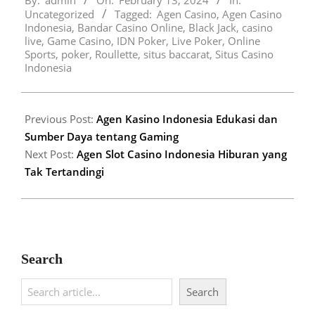
02-
Uncategorized
Tagged:
Agen Casino
,
Agen Casino
13
Indonesia
,
Bandar Casino Online
,
Black Jack
,
casino
live
,
Game Casino
,
IDN Poker
,
Live Poker
,
Online
Sports
,
poker
,
Roullette
,
situs baccarat
,
Situs Casino
Indonesia
Previous Post:
Agen Kasino Indonesia Edukasi dan
Sumber Daya tentang Gaming
Next Post:
Agen Slot Casino Indonesia Hiburan yang
Tak Tertandingi
Search
Search
Search