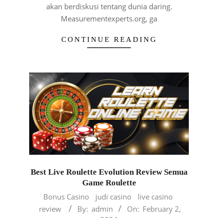
akan berdiskusi tentang dunia daring.
Measurementexperts.org, ga
CONTINUE READING
Best Live Roulette Evolution Review Semua
Game Roulette
2024-
Bonus Casino
judi casino
live casino
02-
review
By:
admin
On:
February 2,