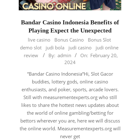
Bandar Casino Indonesia Benefits of
Playing Expect the Unexpected
2024-
live casino
Bonus Casino
Bonus Slot
02-
demo slot
judi bola
judi casino
judi online
20
review
By:
admin
On:
February 20,
2024
“Bandar Casino Indonesia“Hi, Slot Gacor
buddies, lottery gods, online casino
enthusiasts, and poker, sports, arcade lovers.
Still with measurementexperts.org who still
likes to share the hottest news updates about
the world of online gambling/betting for
bettors wherever you are, here we will discuss
the online world. Measurementexperts.org will
never get