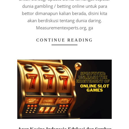
dunia gambling / betting online untuk para
bettor dimanapun kalian berada, disini kita
akan berdiskusi tentang dunia daring.
Measurementexperts.org, ga
CONTINUE READING