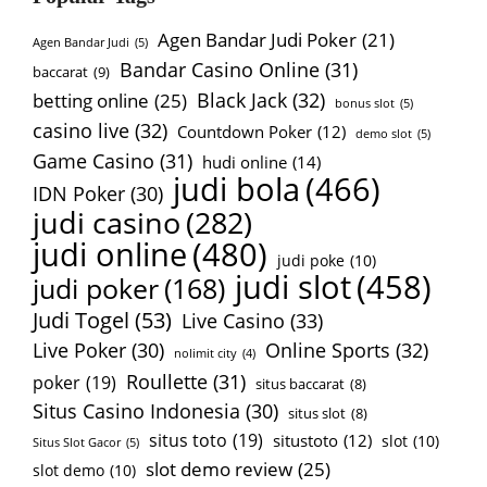
Agen Bandar Judi Poker
(21)
Agen Bandar Judi
(5)
Bandar Casino Online
(31)
baccarat
(9)
Black Jack
(32)
betting online
(25)
bonus slot
(5)
casino live
(32)
Countdown Poker
(12)
demo slot
(5)
Game Casino
(31)
hudi online
(14)
judi bola
(466)
IDN Poker
(30)
judi casino
(282)
judi online
(480)
judi poke
(10)
judi slot
(458)
judi poker
(168)
Judi Togel
(53)
Live Casino
(33)
Online Sports
(32)
Live Poker
(30)
nolimit city
(4)
Roullette
(31)
poker
(19)
situs baccarat
(8)
Situs Casino Indonesia
(30)
situs slot
(8)
situs toto
(19)
situstoto
(12)
slot
(10)
Situs Slot Gacor
(5)
slot demo review
(25)
slot demo
(10)