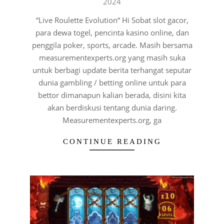
02
2024
“Live Roulette Evolution“ Hi Sobat slot gacor,
para dewa togel, pencinta kasino online, dan
penggila poker, sports, arcade. Masih bersama
measurementexperts.org yang masih suka
untuk berbagi update berita terhangat seputar
dunia gambling / betting online untuk para
bettor dimanapun kalian berada, disini kita
akan berdiskusi tentang dunia daring.
Measurementexperts.org, ga
CONTINUE READING