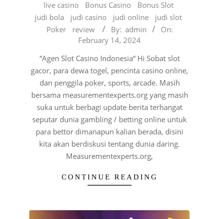
2024-
live casino
Bonus Casino
Bonus Slot
02-
judi bola
judi casino
judi online
judi slot
14
Poker
review
By:
admin
On:
February 14, 2024
“Agen Slot Casino Indonesia“ Hi Sobat slot
gacor, para dewa togel, pencinta casino online,
dan penggila poker, sports, arcade. Masih
bersama measurementexperts.org yang masih
suka untuk berbagi update berita terhangat
seputar dunia gambling / betting online untuk
para bettor dimanapun kalian berada, disini
kita akan berdiskusi tentang dunia daring.
Measurementexperts.org,
CONTINUE READING