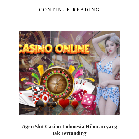
CONTINUE READING
Agen Slot Casino Indonesia Hiburan yang
Tak Tertandingi