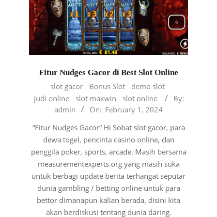
Fitur Nudges Gacor di Best Slot Online
2024-
slot gacor
Bonus Slot
demo slot
02-
judi online
slot maxwin
slot online
By:
01
admin
On:
February 1, 2024
“Fitur Nudges Gacor“ Hi Sobat slot gacor, para
dewa togel, pencinta casino online, dan
penggila poker, sports, arcade. Masih bersama
measurementexperts.org yang masih suka
untuk berbagi update berita terhangat seputar
dunia gambling / betting online untuk para
bettor dimanapun kalian berada, disini kita
akan berdiskusi tentang dunia daring.