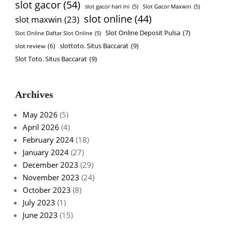
slot gacor
(54)
slot gacor hari ini
(5)
Slot Gacor Maxwin
(5)
slot online
(44)
slot maxwin
(23)
Slot Online Deposit Pulsa
(7)
Slot Online Daftar Slot Online
(5)
slottoto. Situs Baccarat
(9)
slot review
(6)
Slot Toto. Situs Baccarat
(9)
Archives
May 2026
(5)
April 2026
(4)
February 2024
(18)
January 2024
(27)
December 2023
(29)
November 2023
(24)
October 2023
(8)
July 2023
(1)
June 2023
(15)